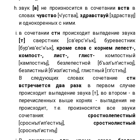
звук
[в]
не произносится в сочетании
вств
в
словах
чувство
[ч’уства],
здравствуй
[здраствуj]
и однокоренных с ними.
в сочетании
стн
происходит выпадение звука
[т]
сверстник [св’ерс’н’ьк], буревестник
[бур’ив’ес’н’ьк],
кроме слов с корнем лепест-,
компост-, лист-, глист-
компостный
[кампостнъj], безлепестной [б’ьзл’ьп’истноj],
безлистный [б’изл’истнъj], глистный [гл’стнъj].
В следующих словах сочетание
стн
встречается два раза
: в первом случае
происходит выпадение звука [т], во втором - в
перечисленных выше корнях - выпадения не
происходит, т.е. произносятся все звуки
сочетания:
сростнолепестный
[сроснъл’ип’естнъj],
сростнолистный
[сроснъл’истнъj]