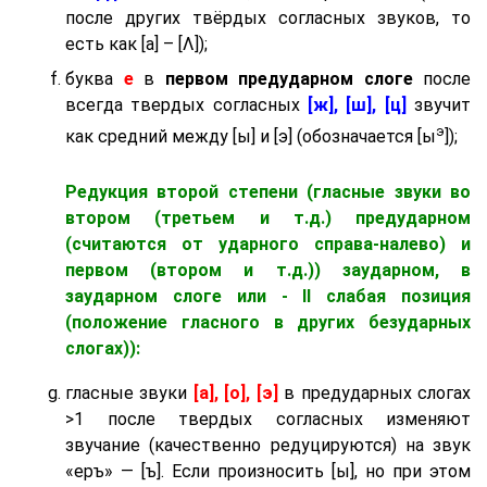
после других твёрдых согласных звуков, то
есть как [а] – [Λ]);
буква
е
в
первом предударном слоге
после
всегда твердых согласных
[ж], [ш], [ц]
звучит
э
как средний между [ы] и [э] (обозначается [ы
]);
Редукция второй степени (гласные звуки во
втором (третьем и т.д.) предударном
(считаются от ударного справа-налево) и
первом (втором и т.д.)) заударном
, в
заударном слоге
или - II слабая позиция
(положение гласного в других безударных
слогах)):
гласные звуки
[а], [о], [э]
в предударных слогах
>1 после твердых согласных изменяют
звучание (качественно редуцируются) на звук
«еръ» — [ъ]. Если произносить [ы], но при этом