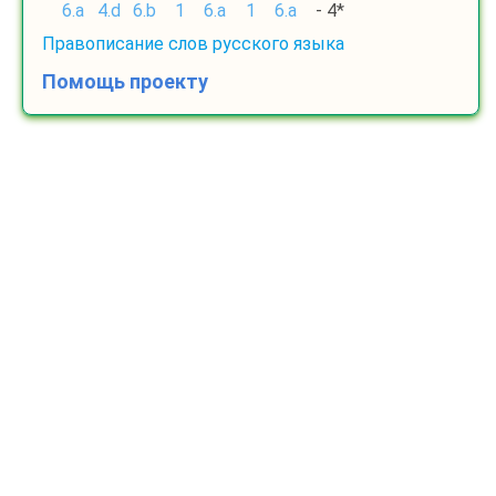
6.a
4.d
6.b
1
6.a
1
6.a
- 4*
Правописание слов русского языка
Помощь проекту