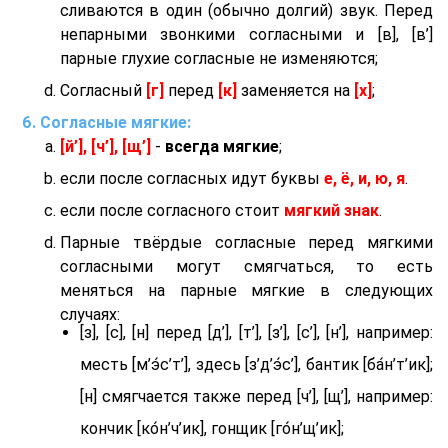
сливаются в один (обычно долгий) звук. Перед
непарными звонкими согласными и [в], [в’]
парные глухие согласные не изменяются;
Согласный
[г]
перед
[к]
заменяется на
[х]
;
Согласные мягкие:
[й’], [ч’], [щ’]
-
всегда мягкие
;
если после согласных идут буквы
е, ё, и, ю, я
.
если после согласного стоит
мягкий знак
.
Парные твёрдые согласные перед мягкими
согласными могут смягчаться, то есть
меняться на парные мягкие в следующих
случаях:
[з], [с], [н] перед [д’], [т’], [з’], [с’], [н’], например:
месть [м’э́с’т’], здесь [з’д’э́с’], бантик [ба́н’т’ик];
[н] смягчается также перед [ч’], [щ’], например:
кончик [ко́н’ч’ик], гонщик [го́н’щ’ик];