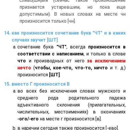
сливо[шн]ый (сейчас такое произношение
признается устаревшим, но пока еще
допустимым). В новых словах на месте чн
произносится только [чн].
как произносится сочетание букв "ЧТ" и в каких
случаях звучит [ШТ]
сочетание букв
"ЧТ"
, всегда
произносится в
соответствии с написанием
, и только в слове
что
и производных от него
за исключением
нечто
(
чтобы, кое-что, что-то, ничто
и т. д.)
произносится
[ШТ]
.
вместо Г произносится В
во всех без исключения словах мужского и
среднего рода родительного падежа
адъективного склонения (прилагательных,
числительных, местоимениях) в окончаниях
-ого/-его
на месте г произносится [в].
в наречии сегодня также произносится [-ево].