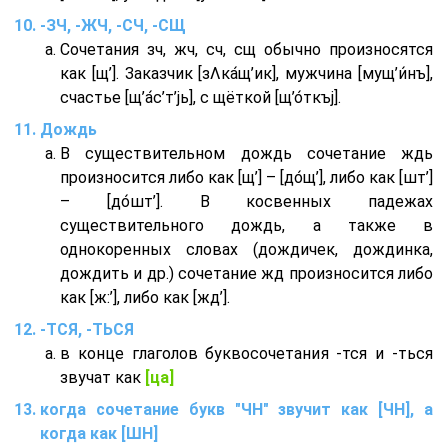
-ЗЧ, -ЖЧ, -СЧ, -СЩ
Сочетания зч, жч, сч, сщ обычно произносятся
как [щ’]. Заказчик [зΛка́щ’ик], мужчина [мущ’и́нъ],
счастье [щ’а́с’т’jь], с щёткой [щ’о́ткъj].
Дождь
В существительном дождь сочетание ждь
произносится либо как [щ’] – [до́щ’], либо как [шт’]
– [до́шт’]. В косвенных падежах
существительного дождь, а также в
однокоренных словах (дождичек, дождинка,
дождить и др.) сочетание жд произносится либо
как [ж:’], либо как [жд’].
-ТСЯ, -ТЬСЯ
в конце глаголов буквосочетания -тся и -ться
звучат как
[ца]
когда сочетание букв "ЧН" звучит как [ЧН], а
когда как [ШН]