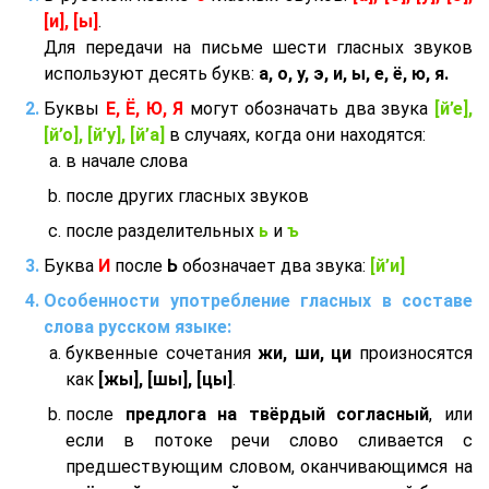
[и], [ы]
.
Для передачи на письме шести гласных звуков
используют десять букв:
а, о, у, э, и, ы, е, ё, ю, я.
Буквы
Е, Ё, Ю, Я
могут обозначать два звука
[й’е],
[й’о], [й’у], [й’а]
в случаях, когда они находятся:
в начале слова
после других гласных звуков
после разделительных
ь
и
ъ
Буква
И
после
Ь
обозначает два звука:
[й’и]
Особенности употребление гласных в составе
слова русском языке:
буквенные сочетания
жи, ши, ци
произносятся
как
[жы], [шы], [цы]
.
после
предлога на твёрдый согласный
, или
если в потоке речи слово сливается с
предшествующим словом, оканчивающимся на