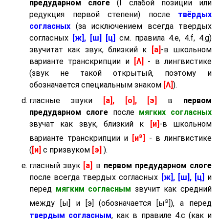
предударном слоге
(I слабой позиции или
редукция первой степени) после
твёрдых
согласных
(за исключением всегда твердых
согласных
[ж], [ш] [ц]
см. правила 4.e, 4.f, 4.g)
звучитат как звук, близкий к
[а]
-в школьном
варианте транскрипции и
[Λ]
- в лингвистике
(звук не такой открытый, поэтому и
обозначается специальным знаком
[Λ]
).
гласные звуки
[а], [о], [э]
в
первом
предударном слоге
после
мягких согласных
звучат как звук, близкий к
[и]
-в школьном
э
варианте транскрипции и
[и
]
- в лингвистике
(
[и]
с призвуком
[э]
).
гласный звук
[а]
в
первом предударном слоге
после всегда твердых согласных
[ж], [ш], [ц]
и
перед
мягким согласным
звучит как средний
э
между [ы] и [э] (обозначается [ы
]), а перед
твердым согласным
, как в правиле 4.c (как и