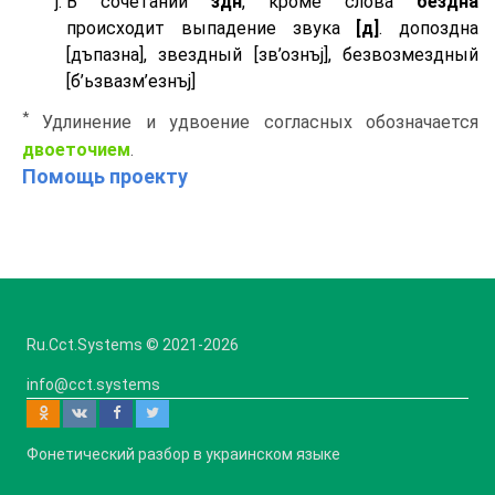
В сочетании
здн
, кроме слова
бездна
происходит выпадение звука
[д]
. допоздна
[дъпазна], звездный [зв’ознъj], безвозмездный
[б’ьзвазм’езнъj]
*
Удлинение и удвоение согласных обозначается
двоеточием
.
Помощь проекту
Ru.Cct.Systems © 2021
-2026
info@cct.systems
Фонетический разбор в украинском языке