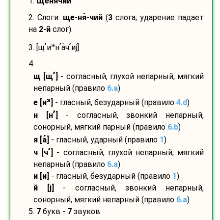
1.
Щенячий
2. Слоги:
ще-
ня
-
чий
(
3
слога; ударение падает
на
2-й
слог).
’
’
’
э
3. [щ
и
н
а
ч
иј]
4.
’
щ [щ
]
- согласный, глухой непарный, мягкий
непарный (правило
6.a
)
э
е [и
]
- гласный, безударный (правило
4.d
)
’
н [н
]
- согласный, звонкий непарный,
сонорный, мягкий парный (правило
6.b
)
я [а
]
- гласный, ударный (правило
1
)
’
ч [ч
]
- согласный, глухой непарный, мягкий
непарный (правило
6.a
)
и [и]
- гласный, безударный (правило
1
)
й [ј]
- согласный, звонкий непарный,
сонорный, мягкий непарный (правило
6.a
)
5.
7
букв -
7
звуков