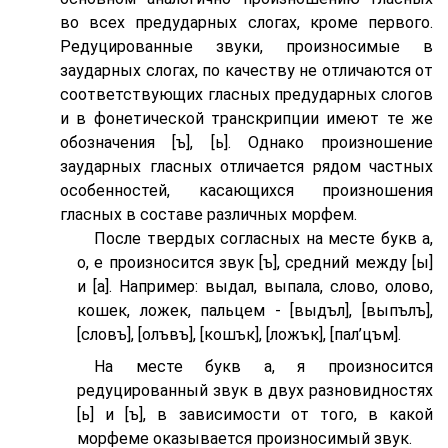
во всех предударных слогах, кроме первого.
Редуцированные звуки, произносимые в
заударных слогах, по качеству не отличаются от
соответствующих гласных предударных слогов
и в фонетической транскрипции имеют те же
обозначения [ъ], [ь]. Однако произношение
заударных гласных отличается рядом частных
особенностей, касающихся произношения
гласных в составе различных морфем.
После твердых согласных на месте букв а,
о, е произносится звук [ъ], средний между [ы]
и [а]. Например: выдал, выпала, слово, олово,
кошек, ложек, пальцем - [выдъл], [выпълъ],
[словъ], [олъвъ], [кошък], [ложък], [пал’цъм].
На месте букв а, я произносится
редуцированный звук в двух разновидностях
[ь] и [ъ], в зависимости от того, в какой
морфеме оказывается произносимый звук.