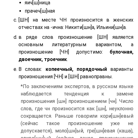
яич[ш]ница
прачеч[ш]ная
[ШН] на месте ЧН произносится в женских
отчествах на -ична: Никити[шн]а, Ильини[шн]а.
в ряде слов произношение [ШН] является
основным литературным вариантом, а
произношение [ЧН] допустимо:
булочная,
двоечник, троечник
.
В словах:
копеечный, порядочный
варианты
произношения [ЧН] и [ШН] равноправны.
*По заключениям экспертов, в русском языке
наблюдается тенденция к замене
произношения [шн] произношением [чн]. Число
слов, где чн произносится как [шн], неуклонно
сокращается. Раньше говорили кори[шн]евый
(сейчас такое произношение уже не
допускается), моло[шн]ый, гре[шн]евая (каша),