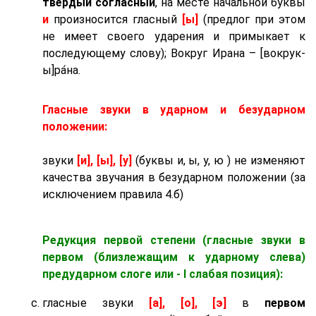
твёрдый согласный
, на месте начальной буквы
и
произносится гласный
[ы]
(предлог при этом
не имеет своего ударения и примыкает к
последующему слову); Вокруг Ирана – [вокрук-
ы]ра́на.
Гласные звуки в ударном и безударном
положении:
звуки
[и], [ы], [у]
(буквы и, ы, у, ю ) не изменяют
качества звучания в безударном положении (за
исключением правила 4.б)
Редукция первой степени (гласные звуки в
первом (близлежащим к ударному слева)
предударном слоге
или - I слабая позиция):
гласные звуки
[а], [о], [э]
в
первом