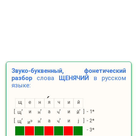
Звуко-буквенный, фонетический
разбор
слова
ЩЕНЯЧИЙ
в русском
языке:
щ
е
н
я
ч
и
й
’
’
’
’
[
и
а
и
]
- 1*
щ
н
ч
й
’
’
’
[
а
и
ј
]
- 2*
щ
э
н
ч
и
- 3*