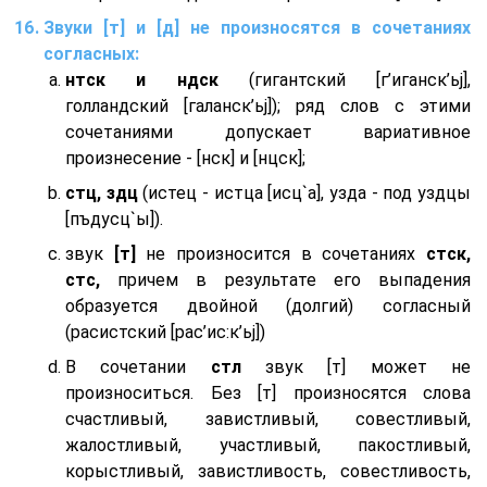
Звуки [т] и [д] не произносятся в сочетаниях
согласных:
нтск и ндск
(гигантский [г’иганск’ьj],
голландский [галанск’ьj]); ряд слов с этими
сочетаниями допускает вариативное
произнесение - [нск] и [нцск];
стц, здц
(истец - истца [исц`а], узда - под уздцы
[пъдусц`ы]).
звук
[т]
не произносится в сочетаниях
стск,
стс,
причем в результате его выпадения
образуется двойной (долгий) согласный
(расистский [рас’ис:к’ьj])
В сочетании
стл
звук [т] может не
произноситься. Без [т] произносятся слова
счастливый, завистливый, совестливый,
жалостливый, участливый, пакостливый,
корыстливый, завистливость, совестливость,