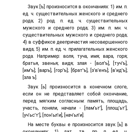
Звук [ъ] произносится в окончаниях: 1) им. п.
ед. ч. существительных женского и среднего
рода; 2) род. п. ед. ч. существительных
мужского и среднего рода; 3) им. п. мн. ч.
существительных мужского и среднего рода;
4) в суффиксе деепричастия несовершенного
вида; 5) им. п. ед. ч. прилагательных женского
рода. Например: воля, туча, имя; вара, горя;
братья, звенья; видя; злая - [вол’ъ], [туч’ъ],
[им’ъ]; [варъ], [гор’ъ]; [брат’ъ], [з’в’eнъ]; [в’ид’ъ];
[зла ъ].
Звук [ь] произносится в конечном слоге,
если он не представляет собой окончание,
перед мягким согласным: память, площадь,
участь, поняли, начали - [пам’ьт’], [площ’ьт’],
[уч’ьс’т’], [пон’ьл’и], [нач’ьл’и].
На месте буквы е произносится звук [ь] в
окончаниях: 1) дат., тв., пр. п. ед. ч.