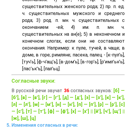
существительных женского рода; 2) пр. п. ед.
ч. существительных мужского и среднего
рода; 3) род. п. мн. ч. существительных с
окончанием -ей; 4) им. п. мн. ч.
существительных на ан(е); 5) в неконечном и
конечном слогах, если они не составляют
окончания. Например: к пуле, тучей, в чаще; в
доме, в горе; римляне; пасека, палец - [к-пул’ь],
[туч’ь], [ф-ч’aщ’ь]; [в-дом’ь], [в-гор’ь]; [р’имл’ьн’ь];
[пас’ьк’ъ], [пал’ьц].
Согласные звуки:
В русской речи звучат
36
согласных звуков:
[б] —
[б’], [в] — [в’], [г] — [г’], [д] — [д’], [з] — [з’], [к] — [к’],
[л] — [л’], [м] — [м’], [н] — [н’], [п] — [п’], [р] — [р’], [с]
— [с’], [т] — [т’], [ф] — [ф’], [х] — [х’] || [й’], [ч’], [щ’] ||
[ж], [ш], [ц]
Изменения согласных в речи: