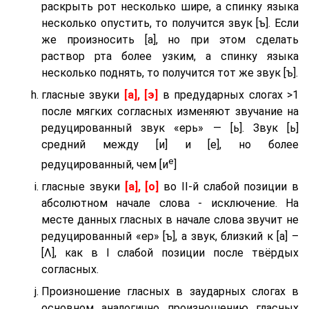
раскрыть рот несколько шире, а спинку языка
несколько опустить, то получится звук [ъ]. Если
же произносить [а], но при этом сделать
раствор рта более узким, а спинку языка
несколько поднять, то получится тот же звук [ъ].
гласные звуки
[а], [э]
в предударных слогах >1
после мягких согласных изменяют звучание на
редуцированный звук «ерь» — [ь]. Звук [ь]
средний между [и] и [е], но более
е
редуцированный, чем [и
]
гласные звуки
[а], [о]
во II-й слабой позиции в
абсолютном начале слова - исключение. На
месте данных гласных в начале слова звучит не
редуцированный «ер» [ъ], а звук, близкий к [а] –
[Λ], как в I слабой позиции после твёрдых
согласных.
Произношение гласных в заударных слогах в
основном аналогично произношению гласных