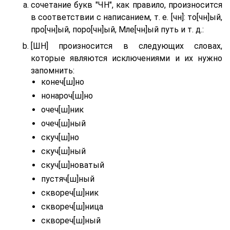
сочетание букв "ЧН", как правило, произносится
в соответствии с написанием, т. е. [чн]: то[чн]ый,
про[чн]ый, поро[чн]ый, Мле[чн]ый путь и т. д.:
[ШН] произносится в следующих словах,
которые являются исключениями и их нужно
запомнить:
конеч[ш]но
нонароч[ш]но
очеч[ш]ник
очеч[ш]ный
скуч[ш]но
скуч[ш]ный
скуч[ш]новатый
пустяч[ш]ный
сквореч[ш]ник
сквореч[ш]ница
сквореч[ш]ный