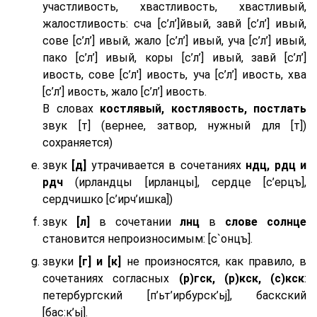
участливость, хвастливость, хвастливый,
жалостливость: сча [с’л’]йвый, завй [с’л’] ивый,
сове [с’л’] ивый, жало [с’л’] ивый, уча [с’л’] ивый,
пако [с’л’] ивый, коры [с’л’] ивый, завй [с’л’]
ивость, сове [с’л'] ивость, уча [с’л’] ивость, хва
[с’л’] ивость, жало [с’л’] ивость.
В словах
костлявый, костлявость, постлать
звук [т] (вернее, затвор, нужный для [т])
сохраняется)
звук
[д]
утрачивается в сочетаниях
ндц, рдц и
рдч
(ирландцы [ирланцы], сердце [с’ерцъ],
сердчишко [с’ирч’ишка])
звук
[л]
в сочетании
лнц
в
слове солнце
становится непроизносимым: [с`онцъ].
звуки
[г] и [к]
не произносятся, как правило, в
сочетаниях согласных
(р)гск, (р)кск, (с)кск
:
петербургский [п’ьт’ирбурск’ьj], баскский
[бас:к’ьj].