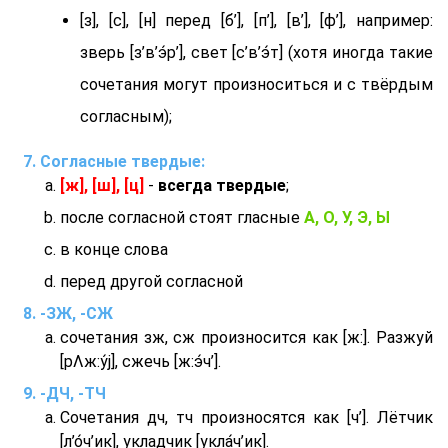
[з], [с], [н] перед [б’], [п’], [в’], [ф’], например:
зверь [з’в’э́р’], свет [с’в’э́т] (хотя иногда такие
сочетания могут произноситься и с твёрдым
согласным);
Согласные твердые:
[ж], [ш], [ц]
-
всегда твердые
;
после согласной стоят гласные
А, О, У, Э, Ы
в конце слова
перед другой согласной
-ЗЖ, -СЖ
сочетания зж, сж произносится как [ж:]. Разжуй
[рΛж:у́j], сжечь [ж:э́ч’].
-ДЧ, -ТЧ
Сочетания дч, тч произносятся как [ч’]. Лётчик
[л’о́ч’ик], укладчик [укла́ч’ик].