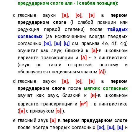
предударном слоге
или - I слабая позиция):
гласные звуки
[а], [о], [э]
в
первом
предударном слоге
(I слабой позиции или
редукция первой степени) после
твёрдых
согласных
(за исключением всегда твердых
согласных
[ж], [ш] [ц]
см. правила 4.e, 4.f, 4.g)
звучитат как звук, близкий к
[а]
-в школьном
варианте транскрипции и
[Λ]
- в лингвистике
(звук не такой открытый, поэтому и
обозначается специальным знаком
[Λ]
).
гласные звуки
[а], [о], [э]
в
первом
предударном слоге
после
мягких согласных
звучат как звук, близкий к
[и]
-в школьном
э
варианте транскрипции и
[и
]
- в лингвистике
(
[и]
с призвуком
[э]
).
гласный звук
[а]
в
первом предударном слоге
после всегда твердых согласных
[ж], [ш], [ц]
и