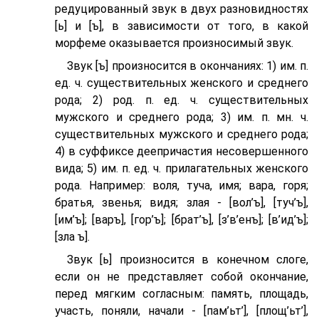
редуцированный звук в двух разновидностях
[ь] и [ъ], в зависимости от того, в какой
морфеме оказывается произносимый звук.
Звук [ъ] произносится в окончаниях: 1) им. п.
ед. ч. существительных женского и среднего
рода; 2) род. п. ед. ч. существительных
мужского и среднего рода; 3) им. п. мн. ч.
существительных мужского и среднего рода;
4) в суффиксе деепричастия несовершенного
вида; 5) им. п. ед. ч. прилагательных женского
рода. Например: воля, туча, имя; вара, горя;
братья, звенья; видя; злая - [вол’ъ], [туч’ъ],
[им’ъ]; [варъ], [гор’ъ]; [брат’ъ], [з’в’eнъ]; [в’ид’ъ];
[зла ъ].
Звук [ь] произносится в конечном слоге,
если он не представляет собой окончание,
перед мягким согласным: память, площадь,
участь, поняли, начали - [пам’ьт’], [площ’ьт’],