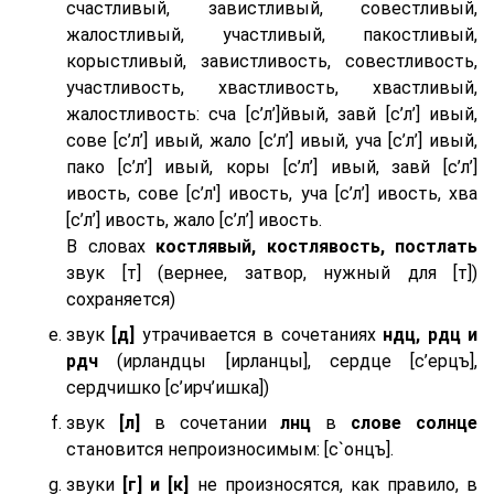
счастливый, завистливый, совестливый,
жалостливый, участливый, пакостливый,
корыстливый, завистливость, совестливость,
участливость, хвастливость, хвастливый,
жалостливость: сча [с’л’]йвый, завй [с’л’] ивый,
сове [с’л’] ивый, жало [с’л’] ивый, уча [с’л’] ивый,
пако [с’л’] ивый, коры [с’л’] ивый, завй [с’л’]
ивость, сове [с’л'] ивость, уча [с’л’] ивость, хва
[с’л’] ивость, жало [с’л’] ивость.
В словах
костлявый, костлявость, постлать
звук [т] (вернее, затвор, нужный для [т])
сохраняется)
звук
[д]
утрачивается в сочетаниях
ндц, рдц и
рдч
(ирландцы [ирланцы], сердце [с’ерцъ],
сердчишко [с’ирч’ишка])
звук
[л]
в сочетании
лнц
в
слове солнце
становится непроизносимым: [с`онцъ].
звуки
[г] и [к]
не произносятся, как правило, в