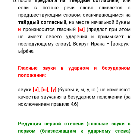
после
предлога на твёрдый согласный
, или
если в потоке речи слово сливается с
предшествующим словом, оканчивающимся на
твёрдый согласный
, на месте начальной буквы
и
произносится гласный
[ы]
(предлог при этом
не имеет своего ударения и примыкает к
последующему слову); Вокруг Ирана – [вокрук-
ы]ра́на.
Гласные звуки в ударном и безударном
положении:
звуки
[и], [ы], [у]
(буквы и, ы, у, ю ) не изменяют
качества звучания в безударном положении (за
исключением правила 4.б)
Редукция первой степени (гласные звуки в
первом (близлежащим к ударному слева)