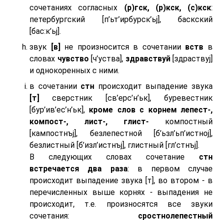
сочетаниях согласных
(р)гск, (р)кск, (с)кск
:
петербургский [п’ьт’ирбурск’ьj], баскский
[бас:к’ьj].
звук
[в]
не произносится в сочетании
вств
в
словах
чувство
[ч’уства],
здравствуй
[здраствуj]
и однокоренных с ними.
в сочетании
стн
происходит выпадение звука
[т]
сверстник [св’ерс’н’ьк], буревестник
[бур’ив’ес’н’ьк],
кроме слов с корнем лепест-,
компост-, лист-, глист-
компостный
[кампостнъj], безлепестной [б’ьзл’ьп’истноj],
безлистный [б’изл’истнъj], глистный [гл’стнъj].
В следующих словах сочетание
стн
встречается два раза
: в первом случае
происходит выпадение звука [т], во втором - в
перечисленных выше корнях - выпадения не
происходит, т.е. произносятся все звуки
сочетания:
сростнолепестный