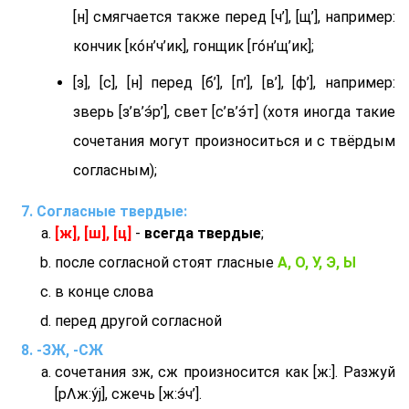
[н] смягчается также перед [ч’], [щ’], например:
кончик [ко́н’ч’ик], гонщик [го́н’щ’ик];
[з], [с], [н] перед [б’], [п’], [в’], [ф’], например:
зверь [з’в’э́р’], свет [с’в’э́т] (хотя иногда такие
сочетания могут произноситься и с твёрдым
согласным);
Согласные твердые:
[ж], [ш], [ц]
-
всегда твердые
;
после согласной стоят гласные
А, О, У, Э, Ы
в конце слова
перед другой согласной
-ЗЖ, -СЖ
сочетания зж, сж произносится как [ж:]. Разжуй
[рΛж:у́j], сжечь [ж:э́ч’].