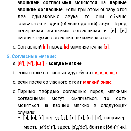
звонкими согласными
меняются на,
парные
звонкие согласные.
Если при этом образуются
два одинаковых звука, то они обычно
сливаются в один (обычно долгий) звук. Перед
непарными звонкими согласными и [в], [в’]
парные глухие согласные не изменяются;
Согласный
[г]
перед
[к]
заменяется на
[х]
;
Согласные мягкие:
[й’], [ч’], [щ’]
-
всегда мягкие
;
если после согласных идут буквы
е, ё, и, ю, я
.
если после согласного стоит
мягкий знак
.
Парные твёрдые согласные перед мягкими
согласными могут смягчаться, то есть
меняться на парные мягкие в следующих
случаях:
[з], [с], [н] перед [д’], [т’], [з’], [с’], [н’], например:
месть [м’э́с’т’], здесь [з’д’э́с’], бантик [ба́н’т’ик];