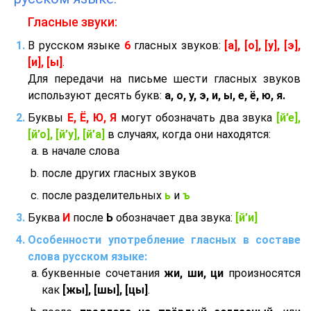
Гласные звуки:
В русском языке
6
гласных звуков:
[а], [о], [у], [э],
[и], [ы]
.
Для передачи на письме шести гласных звуков
используют десять букв:
а, о, у, э, и, ы, е, ё, ю, я.
Буквы
Е, Ё, Ю, Я
могут обозначать два звука
[й’е],
[й’о], [й’у], [й’а]
в случаях, когда они находятся:
в начале слова
после других гласных звуков
после разделительных
ь
и
ъ
Буква
И
после
Ь
обозначает два звука:
[й’и]
Особенности употребление гласных в составе
слова русском языке:
буквенные сочетания
жи, ши, ци
произносятся
как
[жы], [шы], [цы]
.