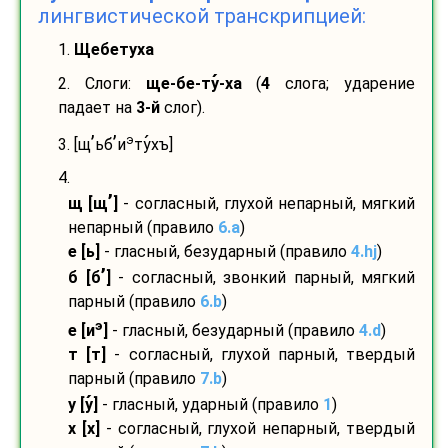
лингвистической транскрипцией:
1.
Щебетуха
2. Слоги:
ще-
бе-
ту
-
ха
(
4
слога; ударение
падает на
3-й
слог).
’
’
э
3. [щ
ьб
и
ту
хъ]
4.
’
щ [щ
]
- согласный, глухой непарный, мягкий
непарный (правило
6.a
)
е [ь]
- гласный, безударный (правило
4.hj
)
’
б [б
]
- согласный, звонкий парный, мягкий
парный (правило
6.b
)
э
е [и
]
- гласный, безударный (правило
4.d
)
т [т]
- согласный, глухой парный, твердый
парный (правило
7.b
)
у [у
]
- гласный, ударный (правило
1
)
х [х]
- согласный, глухой непарный, твердый