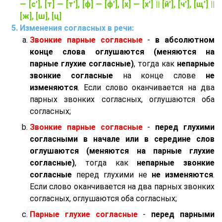
— [с’], [т] — [т’], [ф] — [ф’], [х] — [х’] || [й’], [ч’], [щ’] ||
[ж], [ш], [ц]
Изменения согласных в речи:
Звонкие парные согласные
-
в абсолютном
конце слова оглушаются (меняются на
парные глухие согласные)
, тогда как
непарные
звонкие согласные
на конце слове
не
изменяются
. Если слово оканчивается на два
парных звонких согласных, оглушаются оба
согласных;
Звонкие парные согласные
-
перед глухими
согласными в начале или в середине слов
оглушаются (меняются на парные глухие
согласные)
, тогда как
непарные звонкие
согласные
перед глухими не
не изменяются
.
Если слово оканчивается на два парных звонких
согласных, оглушаются оба согласных;
Парные глухие согласные
-
перед парными