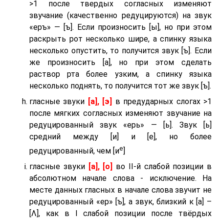
>1 после твердых согласных изменяют
звучание (качественно редуцируются) на звук
«еръ» — [ъ]. Если произносить [ы], но при этом
раскрыть рот несколько шире, а спинку языка
несколько опустить, то получится звук [ъ]. Если
же произносить [а], но при этом сделать
раствор рта более узким, а спинку языка
несколько поднять, то получится тот же звук [ъ].
гласные звуки
[а], [э]
в предударных слогах >1
после мягких согласных изменяют звучание на
редуцированный звук «ерь» — [ь]. Звук [ь]
средний между [и] и [е], но более
е
редуцированный, чем [и
]
гласные звуки
[а], [о]
во II-й слабой позиции в
абсолютном начале слова - исключение. На
месте данных гласных в начале слова звучит не
редуцированный «ер» [ъ], а звук, близкий к [а] –
[Λ], как в I слабой позиции после твёрдых