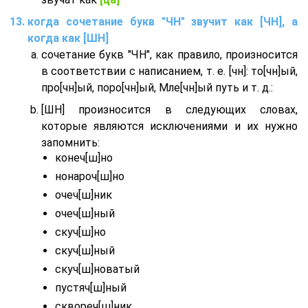
когда сочетание букв "ЧН" звучит как [ЧН], а
когда как [ШН]
сочетание букв "ЧН", как правило, произносится
в соответствии с написанием, т. е. [чн]: то[чн]ый,
про[чн]ый, поро[чн]ый, Мле[чн]ый путь и т. д.:
[ШН] произносится в следующих словах,
которые являются исключениями и их нужно
запомнить:
конеч[ш]но
нонароч[ш]но
очеч[ш]ник
очеч[ш]ный
скуч[ш]но
скуч[ш]ный
скуч[ш]новатый
пустяч[ш]ный
сквореч[ш]ник