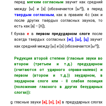
перед
мягким согласным
звучит как средний
э
между [ы] и [э] (обозначается [ы
]), а перед
твердым согласным
, как в правиле 4.c (как и
после других твёрдых согласных звуков, то
есть как [а] – [Λ]);
буква
е
в
первом предударном слоге
после
всегда твердых согласных
[ж], [ш], [ц]
звучит
э
как средний между [ы] и [э] (обозначается [ы
]);
Редукция второй степени (гласные звуки во
втором (третьем и т.д.) предударном
(считаются от ударного справа-налево) и
первом (втором и т.д.)) заударном
, в
заударном слоге
или - II слабая позиция
(положение гласного в других безударных
слогах)):
гласные звуки
[а], [о], [э]
в предударных слогах