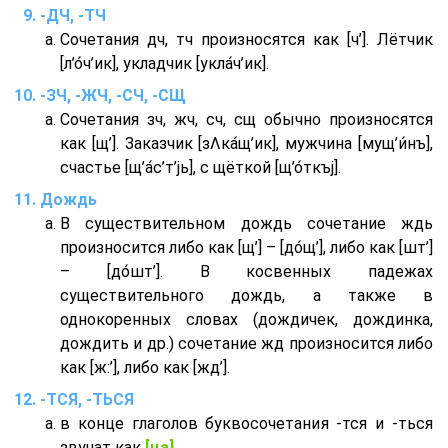
-ДЧ, -ТЧ
Сочетания дч, тч произносятся как [ч’]. Лётчик
[л’о́ч’ик], укладчик [укла́ч’ик].
-ЗЧ, -ЖЧ, -СЧ, -СЩ
Сочетания зч, жч, сч, сщ обычно произносятся
как [щ’]. Заказчик [зΛка́щ’ик], мужчина [мущ’и́нъ],
счастье [щ’а́с’т’jь], с щёткой [щ’о́ткъj].
Дождь
В существительном дождь сочетание ждь
произносится либо как [щ’] – [до́щ’], либо как [шт’]
– [до́шт’]. В косвенных падежах
существительного дождь, а также в
однокоренных словах (дождичек, дождинка,
дождить и др.) сочетание жд произносится либо
как [ж:’], либо как [жд’].
-ТСЯ, -ТЬСЯ
в конце глаголов буквосочетания -тся и -ться
звучат как
[ца]