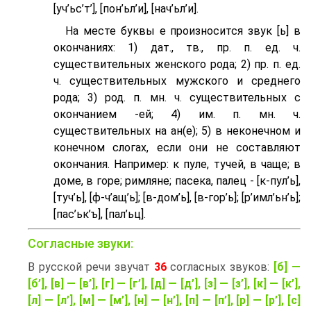
[уч’ьс’т’], [пон’ьл’и], [нач’ьл’и].
На месте буквы е произносится звук [ь] в
окончаниях: 1) дат., тв., пр. п. ед. ч.
существительных женского рода; 2) пр. п. ед.
ч. существительных мужского и среднего
рода; 3) род. п. мн. ч. существительных с
окончанием -ей; 4) им. п. мн. ч.
существительных на ан(е); 5) в неконечном и
конечном слогах, если они не составляют
окончания. Например: к пуле, тучей, в чаще; в
доме, в горе; римляне; пасека, палец - [к-пул’ь],
[туч’ь], [ф-ч’aщ’ь]; [в-дом’ь], [в-гор’ь]; [р’имл’ьн’ь];
[пас’ьк’ъ], [пал’ьц].
Согласные звуки:
В русской речи звучат
36
согласных звуков:
[б] —
[б’], [в] — [в’], [г] — [г’], [д] — [д’], [з] — [з’], [к] — [к’],
[л] — [л’], [м] — [м’], [н] — [н’], [п] — [п’], [р] — [р’], [с]