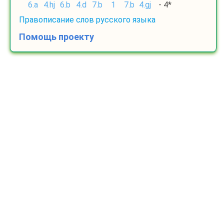
6.a
4.hj
6.b
4.d
7.b
1
7.b
4.gj
- 4*
Правописание слов русского языка
Помощь проекту