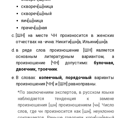
сквореч[ш]ница
сквореч[ш]ный
яич[ш]ница
прачеч[ш]ная
[ШН] на месте ЧН произносится в женских
отчествах на -ична: Никити[шн]а, Ильини[шн]а.
в ряде слов произношение [ШН] является
основным литературным вариантом, а
произношение [ЧН] допустимо:
булочная,
двоечник, троечник
.
В словах:
копеечный, порядочный
варианты
произношения [ЧН] и [ШН] равноправны.
*По заключениям экспертов, в русском языке
наблюдается тенденция к замене
произношения [шн] произношением [чн]. Число
слов, где чн произносится как [шн], неуклонно
сокращается. Раньше говорили кори[шн]евый