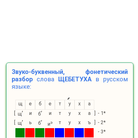
Звуко-буквенный, фонетический
разбор
слова
ЩЕБЕТУХА
в русском
языке:
щ
е
б
е
т
у
х
а
’
’
[
и
и
т
у
х
а
]
- 1*
щ
б
’
’
[
ь
т
у
х
ъ
]
- 2*
щ
б
э
и
- 3*