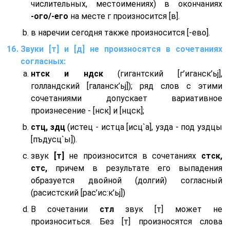
числительных, местоимениях) в окончаниях
-ого/-его
на месте г произносится [в].
в наречии сегодня также произносится [-ево].
Звуки [т] и [д] не произносятся в сочетаниях
согласных:
нтск и ндск
(гигантский [г’иганск’ьj],
голландский [галанск’ьj]); ряд слов с этими
сочетаниями допускает вариативное
произнесение - [нск] и [нцск];
стц, здц
(истец - истца [исц`а], узда - под уздцы
[пъдусц`ы]).
звук
[т]
не произносится в сочетаниях
стск,
стс,
причем в результате его выпадения
образуется двойной (долгий) согласный
(расистский [рас’ис:к’ьj])
В сочетании
стл
звук [т] может не
произноситься. Без [т] произносятся слова