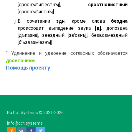
[сроснъл’ип’естнъj],
сростнолистный
[сроснъл’истнъj]
В сочетании
здн
, кроме слова
бездна
происходит выпадение звука
[д]
. допоздна
[дъпазна], звездный [зв’ознъj], безвозмездный
[б’ьзвазм’езнъj]
*
Удлинение и удвоение согласных обозначается
двоеточием
.
Помощь проекту
Ru.Cct.Systems © 2021
-2026
info@cct.systems