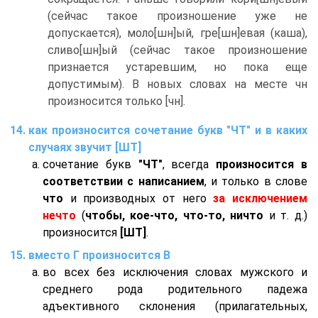
(сейчас такое произношение уже не
допускается), моло[шн]ый, гре[шн]евая (каша),
сливо[шн]ый (сейчас такое произношение
признается устаревшим, но пока еще
допустимым). В новых словах на месте чн
произносится только [чн].
как произносится сочетание букв "ЧТ" и в каких
случаях звучит [ШТ]
сочетание букв
"ЧТ"
, всегда
произносится в
соответствии с написанием
, и только в слове
что
и производных от него
за исключением
нечто
(
чтобы, кое-что, что-то, ничто
и т. д.)
произносится
[ШТ]
.
вместо Г произносится В
во всех без исключения словах мужского и
среднего рода родительного падежа
адъективного склонения (прилагательных,