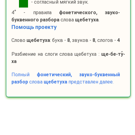
- согласный мягкий звук.
*
4
- правила
фонетического, звуко-
буквенного разбора
слова
щебетуха
.
Помощь проекту
Слово
щебетуха
: букв -
8
, звуков -
8
, слогов -
4
Разбиение на слоги слова щебетуха :
ще-
бе-
ту
-
ха
Полный
фонетический, звуко-буквенный
разбор
слова
щебетуха
представлен далее.