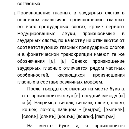
согласных.
Произношение гласных в заударных слогах в
основном аналогично произношению гласных
во всех предударных слогах, кроме первого.
Редуцированные звуки, произносимые в
заударных слогах, по качеству не отличаются от
соответствующих гласных предударных слогов
и в фонетической транскрипции имеют те же
обозначения [ъ], [ь]. Однако произношение
заударных гласных отличается рядом частных
особенностей, касающихся произношения
гласных в составе различных морфем.
После твердых согласных на месте букв а,
о, е произносится звук [ъ], средний между [ы]
и [а]. Например: выдал, выпала, слово, олово,
кошек, ложек, пальцем - [выдъл], [выпълъ],
[словъ], [олъвъ], [кошък], [ложък], [пал’цъм].
На месте букв а, я произносится