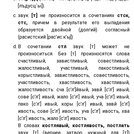
[пъдусц`ы]).
звук
[т]
не произносится в сочетаниях
стск,
стс,
причем в результате его выпадения
образуется двойной (долгий) согласный
(расистский [рас’ис:к’ьj])
В сочетании
стл
звук [т] может не
произноситься. Без [т] произносятся слова
счастливый, завистливый, совестливый,
жалостливый, участливый, пакостливый,
корыстливый, завистливость, совестливость,
участливость, хвастливость, хвастливый,
жалостливость: сча [с’л’]йвый, завй [с’л’] ивый,
сове [с’л’] ивый, жало [с’л’] ивый, уча [с’л’] ивый,
пако [с’л’] ивый, коры [с’л’] ивый, завй [с’л’]
ивость, сове [с’л'] ивость, уча [с’л’] ивость, хва
[с’л’] ивость, жало [с’л’] ивость.
В словах
костлявый, костлявость, постлать
звук [т] (вернее, затвор, нужный для [т])