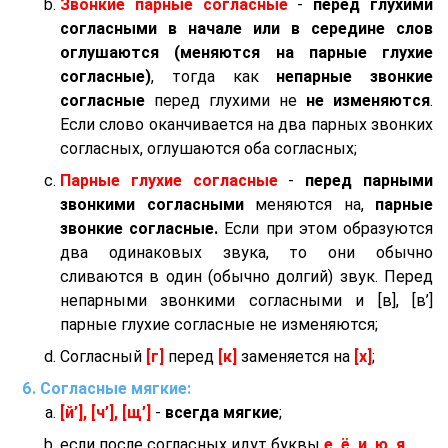
Звонкие парные согласные
-
перед глухими
согласными в начале или в середине слов
оглушаются (меняются на парные глухие
согласные)
, тогда как
непарные звонкие
согласные
перед глухими не
не изменяются
.
Если слово оканчивается на два парных звонких
согласных, оглушаются оба согласных;
Парные глухие согласные
-
перед парными
звонкими согласными
меняются на,
парные
звонкие согласные.
Если при этом образуются
два одинаковых звука, то они обычно
сливаются в один (обычно долгий) звук. Перед
непарными звонкими согласными и [в], [в’]
парные глухие согласные не изменяются;
Согласный
[г]
перед
[к]
заменяется на
[х]
;
Согласные мягкие:
[й’], [ч’], [щ’]
-
всегда мягкие
;
если после согласных идут буквы
е, ё, и, ю, я
.