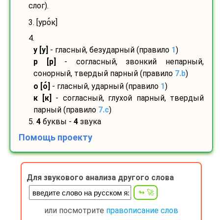
слог).
3. [уро
к]
4.
у [у]
- гласный, безударный (правило
1
)
р [р]
- согласный, звонкий непарный,
сонорный, твердый парный (правило
7.b
)
о [о
]
- гласный, ударный (правило
1
)
к [к]
- согласный, глухой парный, твердый
парный (правило
7.c
)
5.
4
буквы -
4
звука
Помощь проекту
Для звукового анализа другого слова
или посмотрите
правописание слов