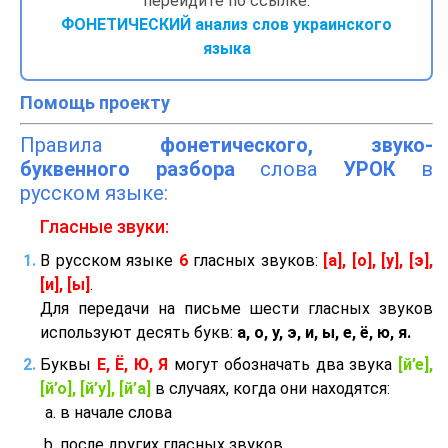
перейдите по ссылке:
ФОНЕТИЧЕСКИЙ анализ слов украинского
языка
Помощь проекту
Правила
фонетического, звуко-
буквенного разбора
слова
УРОК
в
русском языке:
Гласные звуки:
В русском языке
6
гласных звуков:
[а], [о], [у], [э],
[и], [ы]
.
Для передачи на письме шести гласных звуков
используют десять букв:
а, о, у, э, и, ы, е, ё, ю, я.
Буквы
Е, Ё, Ю, Я
могут обозначать два звука
[й’е],
[й’о], [й’у], [й’а]
в случаях, когда они находятся:
в начале слова
после других гласных звуков