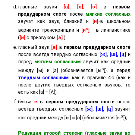
гласные звуки
[а], [о], [э]
в
первом
предударном слоге
после
мягких согласных
звучат как звук, близкий к
[и]
-в школьном
э
варианте транскрипции и
[и
]
- в лингвистике
(
[и]
с призвуком
[э]
).
гласный звук
[а]
в
первом предударном слоге
после всегда твердых согласных
[ж], [ш], [ц]
и
перед
мягким согласным
звучит как средний
э
между [ы] и [э] (обозначается [ы
]), а перед
твердым согласным
, как в правиле 4.c (как и
после других твёрдых согласных звуков, то
есть как [а] – [Λ]);
буква
е
в
первом предударном слоге
после
всегда твердых согласных
[ж], [ш], [ц]
звучит
э
как средний между [ы] и [э] (обозначается [ы
]);
Редукция второй степени (гласные звуки во