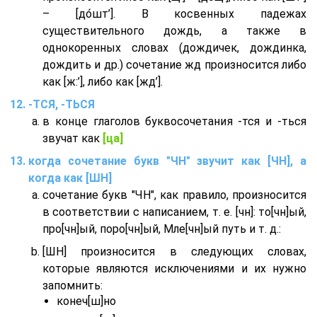
– [до́шт’]. В косвенных падежах
существительного дождь, а также в
однокоренных словах (дождичек, дождинка,
дождить и др.) сочетание жд произносится либо
как [ж:’], либо как [жд’].
-ТСЯ, -ТЬСЯ
в конце глаголов буквосочетания -тся и -ться
звучат как
[ца]
когда сочетание букв "ЧН" звучит как [ЧН], а
когда как [ШН]
сочетание букв "ЧН", как правило, произносится
в соответствии с написанием, т. е. [чн]: то[чн]ый,
про[чн]ый, поро[чн]ый, Мле[чн]ый путь и т. д.:
[ШН] произносится в следующих словах,
которые являются исключениями и их нужно
запомнить:
конеч[ш]но