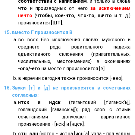
соответствии с написанием
, и только в слове
что
и производных от него
за исключением
нечто
(
чтобы, кое-что, что-то, ничто
и т. д.)
произносится
[ШТ]
.
вместо Г произносится В
во всех без исключения словах мужского и
среднего рода родительного падежа
адъективного склонения (прилагательных,
числительных, местоимениях) в окончаниях
-ого/-его
на месте г произносится [в].
в наречии сегодня также произносится [-ево].
Звуки [т] и [д] не произносятся в сочетаниях
согласных:
нтск и ндск
(гигантский [г’иганск’ьj],
голландский [галанск’ьj]); ряд слов с этими
сочетаниями допускает вариативное
произнесение - [нск] и [нцск];
стц, здц
(истец - истца [исц`а], узда - под уздцы