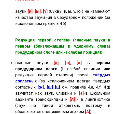
звуки
[и], [ы], [у]
(буквы и, ы, у, ю ) не изменяют
качества звучания в безударном положении (за
исключением правила 4.б)
Редукция первой степени (гласные звуки в
первом (близлежащим к ударному слева)
предударном слоге
или - I слабая позиция):
гласные звуки
[а], [о], [э]
в
первом
предударном слоге
(I слабой позиции или
редукция первой степени) после
твёрдых
согласных
(за исключением всегда твердых
согласных
[ж], [ш] [ц]
см. правила 4.e, 4.f, 4.g)
звучитат как звук, близкий к
[а]
-в школьном
варианте транскрипции и
[Λ]
- в лингвистике
(звук не такой открытый, поэтому и
обозначается специальным знаком
[Λ]
).