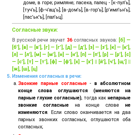
доме, в горе; римляне; пасека, палец - [к-пул’ь],
[туч’ь], [ф-ч’aщ’ь]; [в-дом’ь], [в-гор’ь]; [р’имл’ьн’ь];
[пас’ьк’ъ], [пал’ьц].
Согласные звуки:
В русской речи звучат
36
согласных звуков:
[б] —
[б’], [в] — [в’], [г] — [г’], [д] — [д’], [з] — [з’], [к] — [к’],
[л] — [л’], [м] — [м’], [н] — [н’], [п] — [п’], [р] — [р’], [с]
— [с’], [т] — [т’], [ф] — [ф’], [х] — [х’] || [й’], [ч’], [щ’] ||
[ж], [ш], [ц]
Изменения согласных в речи:
Звонкие парные согласные
-
в абсолютном
конце слова оглушаются (меняются на
парные глухие согласные)
, тогда как
непарные
звонкие согласные
на конце слове
не
изменяются
. Если слово оканчивается на два
парных звонких согласных, оглушаются оба
согласных;