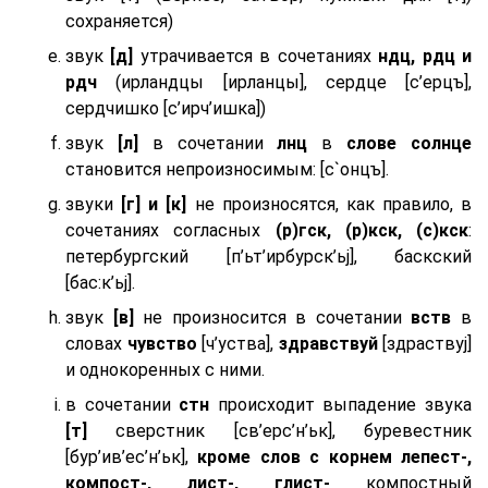
сохраняется)
звук
[д]
утрачивается в сочетаниях
ндц, рдц и
рдч
(ирландцы [ирланцы], сердце [с’ерцъ],
сердчишко [с’ирч’ишка])
звук
[л]
в сочетании
лнц
в
слове солнце
становится непроизносимым: [с`онцъ].
звуки
[г] и [к]
не произносятся, как правило, в
сочетаниях согласных
(р)гск, (р)кск, (с)кск
:
петербургский [п’ьт’ирбурск’ьj], баскский
[бас:к’ьj].
звук
[в]
не произносится в сочетании
вств
в
словах
чувство
[ч’уства],
здравствуй
[здраствуj]
и однокоренных с ними.
в сочетании
стн
происходит выпадение звука
[т]
сверстник [св’ерс’н’ьк], буревестник
[бур’ив’ес’н’ьк],
кроме слов с корнем лепест-,
компост-, лист-, глист-
компостный