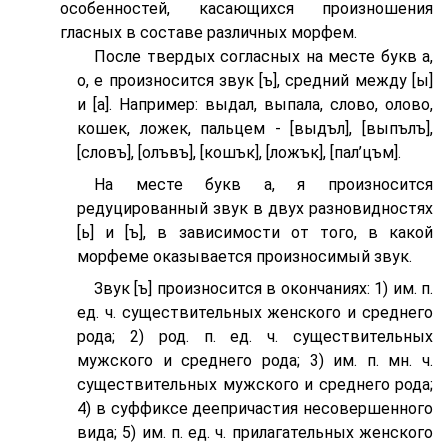
особенностей, касающихся произношения
гласных в составе различных морфем.
После твердых согласных на месте букв а,
о, е произносится звук [ъ], средний между [ы]
и [а]. Например: выдал, выпала, слово, олово,
кошек, ложек, пальцем - [выдъл], [выпълъ],
[словъ], [олъвъ], [кошък], [ложък], [пал’цъм].
На месте букв а, я произносится
редуцированный звук в двух разновидностях
[ь] и [ъ], в зависимости от того, в какой
морфеме оказывается произносимый звук.
Звук [ъ] произносится в окончаниях: 1) им. п.
ед. ч. существительных женского и среднего
рода; 2) род. п. ед. ч. существительных
мужского и среднего рода; 3) им. п. мн. ч.
существительных мужского и среднего рода;
4) в суффиксе деепричастия несовершенного
вида; 5) им. п. ед. ч. прилагательных женского