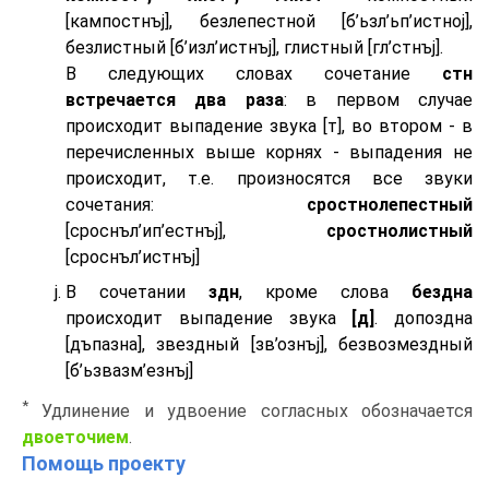
[кампостнъj], безлепестной [б’ьзл’ьп’истноj],
безлистный [б’изл’истнъj], глистный [гл’стнъj].
В следующих словах сочетание
стн
встречается два раза
: в первом случае
происходит выпадение звука [т], во втором - в
перечисленных выше корнях - выпадения не
происходит, т.е. произносятся все звуки
сочетания:
сростнолепестный
[сроснъл’ип’естнъj],
сростнолистный
[сроснъл’истнъj]
В сочетании
здн
, кроме слова
бездна
происходит выпадение звука
[д]
. допоздна
[дъпазна], звездный [зв’ознъj], безвозмездный
[б’ьзвазм’езнъj]
*
Удлинение и удвоение согласных обозначается
двоеточием
.
Помощь проекту