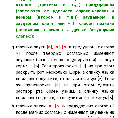
втором (третьем и т.д.) предударном
(считаются от ударного справа-налево) и
первом (втором и т.д.)) заударном
, в
заударном слоге
или - II слабая позиция
(положение гласного в других безударных
слогах)):
гласные звуки
[а], [о], [э]
в предударных слогах
>1 после твердых согласных изменяют
звучание (качественно редуцируются) на звук
«еръ» — [ъ]. Если произносить [ы], но при этом
раскрыть рот несколько шире, а спинку языка
несколько опустить, то получится звук [ъ]. Если
же произносить [а], но при этом сделать
раствор рта более узким, а спинку языка
несколько поднять, то получится тот же звук [ъ].
гласные звуки
[а], [э]
в предударных слогах >1
после мягких согласных изменяют звучание на