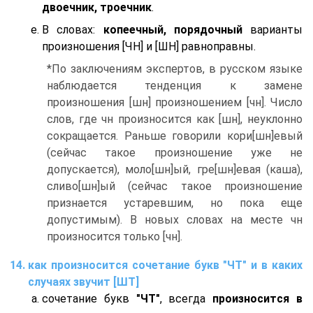
двоечник, троечник
.
В словах:
копеечный, порядочный
варианты
произношения [ЧН] и [ШН] равноправны.
*По заключениям экспертов, в русском языке
наблюдается тенденция к замене
произношения [шн] произношением [чн]. Число
слов, где чн произносится как [шн], неуклонно
сокращается. Раньше говорили кори[шн]евый
(сейчас такое произношение уже не
допускается), моло[шн]ый, гре[шн]евая (каша),
сливо[шн]ый (сейчас такое произношение
признается устаревшим, но пока еще
допустимым). В новых словах на месте чн
произносится только [чн].
как произносится сочетание букв "ЧТ" и в каких
случаях звучит [ШТ]
сочетание букв
"ЧТ"
, всегда
произносится в