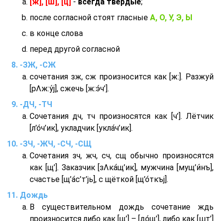
[ж], [ш], [ц]
-
всегда твердые
;
после согласной стоят гласные
А, О, У, Э, Ы
в конце слова
перед другой согласной
-ЗЖ, -СЖ
сочетания зж, сж произносится как [ж:]. Разжуй
[рΛж:у́j], сжечь [ж:э́ч’].
-ДЧ, -ТЧ
Сочетания дч, тч произносятся как [ч’]. Лётчик
[л’о́ч’ик], укладчик [укла́ч’ик].
-ЗЧ, -ЖЧ, -СЧ, -СЩ
Сочетания зч, жч, сч, сщ обычно произносятся
как [щ’]. Заказчик [зΛка́щ’ик], мужчина [мущ’и́нъ],
счастье [щ’а́с’т’jь], с щёткой [щ’о́ткъj].
Дождь
В существительном дождь сочетание ждь
произносится либо как [щ’] – [до́щ’], либо как [шт’]