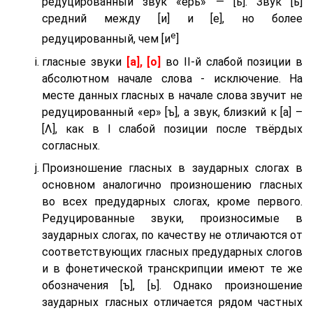
редуцированный звук «ерь» — [ь]. Звук [ь]
средний между [и] и [е], но более
е
редуцированный, чем [и
]
гласные звуки
[а], [о]
во II-й слабой позиции в
абсолютном начале слова - исключение. На
месте данных гласных в начале слова звучит не
редуцированный «ер» [ъ], а звук, близкий к [а] –
[Λ], как в I слабой позиции после твёрдых
согласных.
Произношение гласных в заударных слогах в
основном аналогично произношению гласных
во всех предударных слогах, кроме первого.
Редуцированные звуки, произносимые в
заударных слогах, по качеству не отличаются от
соответствующих гласных предударных слогов
и в фонетической транскрипции имеют те же
обозначения [ъ], [ь]. Однако произношение
заударных гласных отличается рядом частных