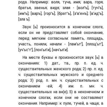
рода. Например: воля, туча, имя; вара, горя;
братья, звенья; видя; злая - [вол’ъ], [туч’ъ],
[им’ъ]; [варъ], [гор’ъ]; [брат’ъ], [з’в’eнъ]; [в’ид’ъ];
[зла ъ].
Звук [ь] произносится в конечном слоге,
если он не представляет собой окончание,
перед мягким согласным: память, площадь,
участь, поняли, начали - [пам’ьт’], [площ’ьт’],
[уч’ьс’т’], [пон’ьл’и], [нач’ьл’и].
На месте буквы е произносится звук [ь] в
окончаниях: 1) дат., тв., пр. п. ед. ч.
существительных женского рода; 2) пр. п. ед.
ч. существительных мужского и среднего
рода; 3) род. п. мн. ч. существительных с
окончанием -ей; 4) им. п. мн. ч.
существительных на ан(е); 5) в неконечном и
конечном слогах, если они не составляют
окончания. Например: к пуле, тучей, в чаще; в