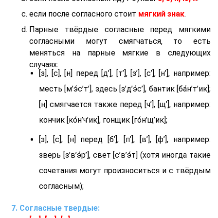
если после согласного стоит
мягкий знак
.
Парные твёрдые согласные перед мягкими
согласными могут смягчаться, то есть
меняться на парные мягкие в следующих
случаях:
[з], [с], [н] перед [д’], [т’], [з’], [с’], [н’], например:
месть [м’э́с’т’], здесь [з’д’э́с’], бантик [ба́н’т’ик];
[н] смягчается также перед [ч’], [щ’], например:
кончик [ко́н’ч’ик], гонщик [го́н’щ’ик];
[з], [с], [н] перед [б’], [п’], [в’], [ф’], например:
зверь [з’в’э́р’], свет [с’в’э́т] (хотя иногда такие
сочетания могут произноситься и с твёрдым
согласным);
Согласные твердые: