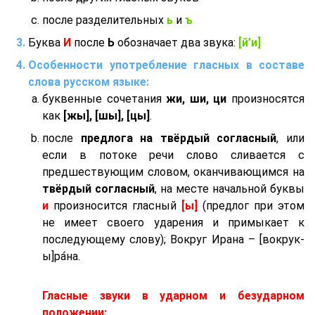
после разделительных
ь
и
ъ
Буква
И
после
Ь
обозначает два звука:
[й’и]
Особенности употребление гласных в составе
слова русском языке:
буквенные сочетания
жи, ши, ци
произносятся
как
[жы], [шы], [цы]
.
после
предлога на твёрдый согласный
, или
если в потоке речи слово сливается с
предшествующим словом, оканчивающимся на
твёрдый согласный
, на месте начальной буквы
и
произносится гласный
[ы]
(предлог при этом
не имеет своего ударения и примыкает к
последующему слову); Вокруг Ирана – [вокрук-
ы]ра́на.
Гласные звуки в ударном и безударном
положении: