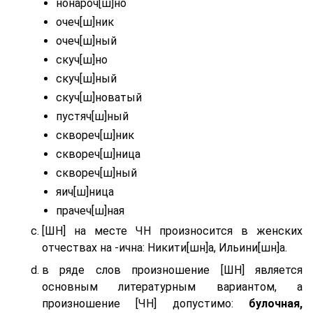
нонароч[ш]но
очеч[ш]ник
очеч[ш]ный
скуч[ш]но
скуч[ш]ный
скуч[ш]новатый
пустяч[ш]ный
сквореч[ш]ник
сквореч[ш]ница
сквореч[ш]ный
яич[ш]ница
прачеч[ш]ная
[ШН] на месте ЧН произносится в женских
отчествах на -ична: Никити[шн]а, Ильини[шн]а.
в ряде слов произношение [ШН] является
основным литературным вариантом, а
произношение [ЧН] допустимо:
булочная,