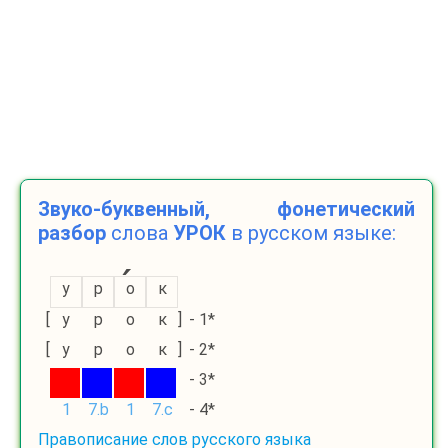
Звуко-буквенный, фонетический
разбор
слова
УРОК
в русском языке:
у
р
о
к
[
у
р
о
к
]
- 1*
[
у
р
о
к
]
- 2*
- 3*
1
7.b
1
7.c
- 4*
Правописание слов русского языка