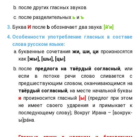
после других гласных звуков
после разделительных
ь
и
ъ
Буква
И
после
Ь
обозначает два звука:
[й’и]
Особенности употребление гласных в составе
слова русском языке:
буквенные сочетания
жи, ши, ци
произносятся
как
[жы], [шы], [цы]
.
после
предлога на твёрдый согласный
, или
если в потоке речи слово сливается с
предшествующим словом, оканчивающимся на
твёрдый согласный
, на месте начальной буквы
и
произносится гласный
[ы]
(предлог при этом
не имеет своего ударения и примыкает к
последующему слову); Вокруг Ирана – [вокрук-
ы]ра́на.