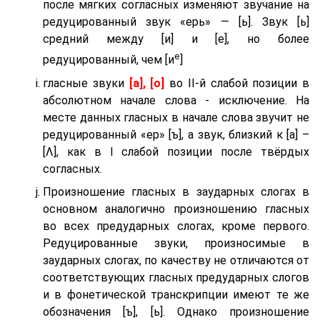
после мягких согласных изменяют звучание на
редуцированный звук «ерь» — [ь]. Звук [ь]
средний между [и] и [е], но более
е
редуцированный, чем [и
]
гласные звуки
[а], [о]
во II-й слабой позиции в
абсолютном начале слова - исключение. На
месте данных гласных в начале слова звучит не
редуцированный «ер» [ъ], а звук, близкий к [а] –
[Λ], как в I слабой позиции после твёрдых
согласных.
Произношение гласных в заударных слогах в
основном аналогично произношению гласных
во всех предударных слогах, кроме первого.
Редуцированные звуки, произносимые в
заударных слогах, по качеству не отличаются от
соответствующих гласных предударных слогов
и в фонетической транскрипции имеют те же
обозначения [ъ], [ь]. Однако произношение