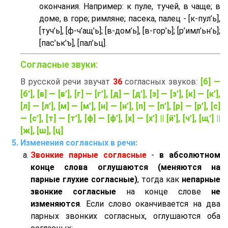
окончания. Например: к пуле, тучей, в чаще; в
доме, в горе; римляне; пасека, палец - [к-пул’ь],
[туч’ь], [ф-ч’aщ’ь]; [в-дом’ь], [в-гор’ь]; [р’имл’ьн’ь];
[пас’ьк’ъ], [пал’ьц].
Согласные звуки:
В русской речи звучат
36
согласных звуков:
[б] —
[б’], [в] — [в’], [г] — [г’], [д] — [д’], [з] — [з’], [к] — [к’],
[л] — [л’], [м] — [м’], [н] — [н’], [п] — [п’], [р] — [р’], [с]
— [с’], [т] — [т’], [ф] — [ф’], [х] — [х’] || [й’], [ч’], [щ’] ||
[ж], [ш], [ц]
Изменения согласных в речи:
Звонкие парные согласные
-
в абсолютном
конце слова оглушаются (меняются на
парные глухие согласные)
, тогда как
непарные
звонкие согласные
на конце слове
не
изменяются
. Если слово оканчивается на два
парных звонких согласных, оглушаются оба