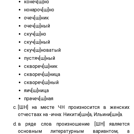
конеч[ш]но
нонароч[ш]но
очеч[ш]ник
очеч[ш]ный
скуч[ш]но
скуч[ш]ный
скуч[ш]новатый
пустяч[ш]ный
сквореч[ш]ник
сквореч[ш]ница
сквореч[ш]ный
яич[ш]ница
прачеч[ш]ная
[ШН] на месте ЧН произносится в женских
отчествах на -ична: Никити[шн]а, Ильини[шн]а.
в ряде слов произношение [ШН] является
основным литературным вариантом, а