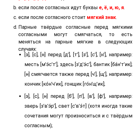
если после согласных идут буквы
е, ё, и, ю, я
.
если после согласного стоит
мягкий знак
.
Парные твёрдые согласные перед мягкими
согласными могут смягчаться, то есть
меняться на парные мягкие в следующих
случаях:
[з], [с], [н] перед [д’], [т’], [з’], [с’], [н’], например:
месть [м’э́с’т’], здесь [з’д’э́с’], бантик [ба́н’т’ик];
[н] смягчается также перед [ч’], [щ’], например:
кончик [ко́н’ч’ик], гонщик [го́н’щ’ик];
[з], [с], [н] перед [б’], [п’], [в’], [ф’], например:
зверь [з’в’э́р’], свет [с’в’э́т] (хотя иногда такие
сочетания могут произноситься и с твёрдым
согласным);