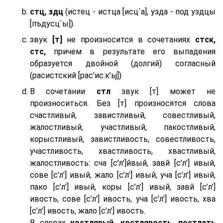
стц, здц
(истец - истца [исц`а], узда - под уздцы
[пъдусц`ы]).
звук
[т]
не произносится в сочетаниях
стск,
стс,
причем в результате его выпадения
образуется двойной (долгий) согласный
(расистский [рас’ис:к’ьj])
В сочетании
стл
звук [т] может не
произноситься. Без [т] произносятся слова
счастливый, завистливый, совестливый,
жалостливый, участливый, пакостливый,
корыстливый, завистливость, совестливость,
участливость, хвастливость, хвастливый,
жалостливость: сча [с’л’]йвый, завй [с’л’] ивый,
сове [с’л’] ивый, жало [с’л’] ивый, уча [с’л’] ивый,
пако [с’л’] ивый, коры [с’л’] ивый, завй [с’л’]
ивость, сове [с’л'] ивость, уча [с’л’] ивость, хва
[с’л’] ивость, жало [с’л’] ивость.
В словах
костлявый, костлявость, постлать