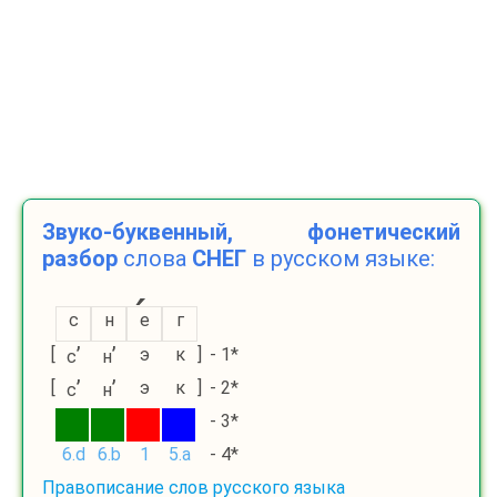
Звуко-буквенный, фонетический
разбор
слова
СНЕГ
в русском языке:
с
н
е
г
’
’
[
э
к
]
- 1*
с
н
’
’
[
э
к
]
- 2*
с
н
- 3*
6.d
6.b
1
5.a
- 4*
Правописание слов русского языка