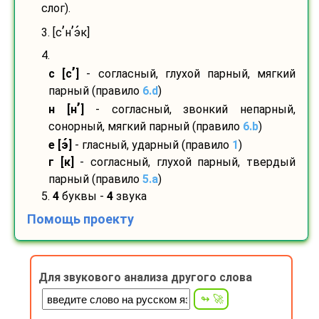
слог).
’
’
3. [с
н
э
к]
4.
’
с [с
]
- согласный, глухой парный, мягкий
парный (правило
6.d
)
’
н [н
]
- согласный, звонкий непарный,
сонорный, мягкий парный (правило
6.b
)
е [э
]
- гласный, ударный (правило
1
)
г [к]
- согласный, глухой парный, твердый
парный (правило
5.a
)
5.
4
буквы -
4
звука
Помощь проекту
Для звукового анализа другого слова