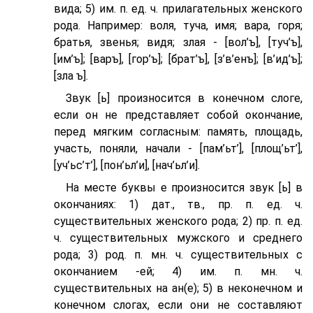
вида; 5) им. п. ед. ч. прилагательных женского
рода. Например: воля, туча, имя; вара, горя;
братья, звенья; видя; злая - [вол’ъ], [туч’ъ],
[им’ъ]; [варъ], [гор’ъ]; [брат’ъ], [з’в’eнъ]; [в’ид’ъ];
[зла ъ].
Звук [ь] произносится в конечном слоге,
если он не представляет собой окончание,
перед мягким согласным: память, площадь,
участь, поняли, начали - [пам’ьт’], [площ’ьт’],
[уч’ьс’т’], [пон’ьл’и], [нач’ьл’и].
На месте буквы е произносится звук [ь] в
окончаниях: 1) дат., тв., пр. п. ед. ч.
существительных женского рода; 2) пр. п. ед.
ч. существительных мужского и среднего
рода; 3) род. п. мн. ч. существительных с
окончанием -ей; 4) им. п. мн. ч.
существительных на ан(е); 5) в неконечном и
конечном слогах, если они не составляют