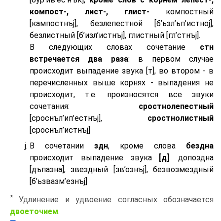
компост-, лист-, глист-
компостный
[кампостнъj], безлепестной [б’ьзл’ьп’истноj],
безлистный [б’изл’истнъj], глистный [гл’стнъj].
В следующих словах сочетание
стн
встречается два раза
: в первом случае
происходит выпадение звука [т], во втором - в
перечисленных выше корнях - выпадения не
происходит, т.е. произносятся все звуки
сочетания:
сростнолепестный
[сроснъл’ип’естнъj],
сростнолистный
[сроснъл’истнъj]
В сочетании
здн
, кроме слова
бездна
происходит выпадение звука
[д]
. допоздна
[дъпазна], звездный [зв’ознъj], безвозмездный
[б’ьзвазм’езнъj]
*
Удлинение и удвоение согласных обозначается
двоеточием
.