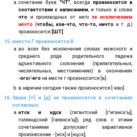
сочетание букв
"ЧТ"
, всегда
произносится в
соответствии с написанием
, и только в слове
что
и производных от него
за исключением
нечто
(
чтобы, кое-что, что-то, ничто
и т. д.)
произносится
[ШТ]
.
вместо Г произносится В
во всех без исключения словах мужского и
среднего рода родительного падежа
адъективного склонения (прилагательных,
числительных, местоимениях) в окончаниях
-ого/-его
на месте г произносится [в].
в наречии сегодня также произносится [-ево].
Звуки [т] и [д] не произносятся в сочетаниях
согласных:
нтск и ндск
(гигантский [г’иганск’ьj],
голландский [галанск’ьj]); ряд слов с этими
сочетаниями допускает вариативное
произнесение - [нск] и [нцск];