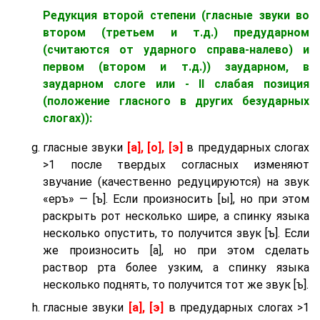
Редукция второй степени (гласные звуки во
втором (третьем и т.д.) предударном
(считаются от ударного справа-налево) и
первом (втором и т.д.)) заударном
, в
заударном слоге
или - II слабая позиция
(положение гласного в других безударных
слогах)):
гласные звуки
[а], [о], [э]
в предударных слогах
>1 после твердых согласных изменяют
звучание (качественно редуцируются) на звук
«еръ» — [ъ]. Если произносить [ы], но при этом
раскрыть рот несколько шире, а спинку языка
несколько опустить, то получится звук [ъ]. Если
же произносить [а], но при этом сделать
раствор рта более узким, а спинку языка
несколько поднять, то получится тот же звук [ъ].
гласные звуки
[а], [э]
в предударных слогах >1