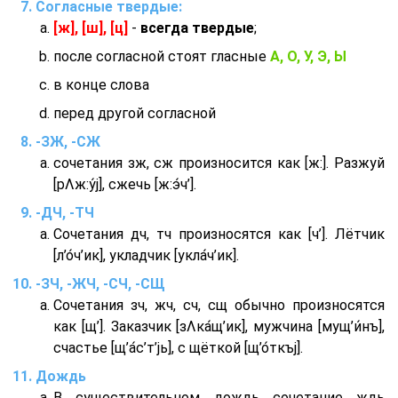
Согласные твердые:
[ж], [ш], [ц]
-
всегда твердые
;
после согласной стоят гласные
А, О, У, Э, Ы
в конце слова
перед другой согласной
-ЗЖ, -СЖ
сочетания зж, сж произносится как [ж:]. Разжуй
[рΛж:у́j], сжечь [ж:э́ч’].
-ДЧ, -ТЧ
Сочетания дч, тч произносятся как [ч’]. Лётчик
[л’о́ч’ик], укладчик [укла́ч’ик].
-ЗЧ, -ЖЧ, -СЧ, -СЩ
Сочетания зч, жч, сч, сщ обычно произносятся
как [щ’]. Заказчик [зΛка́щ’ик], мужчина [мущ’и́нъ],
счастье [щ’а́с’т’jь], с щёткой [щ’о́ткъj].
Дождь
В существительном дождь сочетание ждь