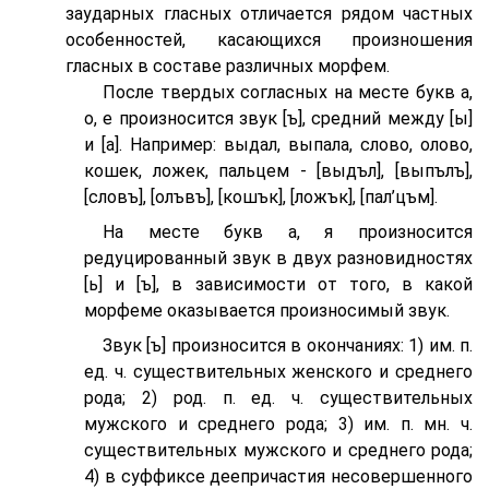
заударных гласных отличается рядом частных
особенностей, касающихся произношения
гласных в составе различных морфем.
После твердых согласных на месте букв а,
о, е произносится звук [ъ], средний между [ы]
и [а]. Например: выдал, выпала, слово, олово,
кошек, ложек, пальцем - [выдъл], [выпълъ],
[словъ], [олъвъ], [кошък], [ложък], [пал’цъм].
На месте букв а, я произносится
редуцированный звук в двух разновидностях
[ь] и [ъ], в зависимости от того, в какой
морфеме оказывается произносимый звук.
Звук [ъ] произносится в окончаниях: 1) им. п.
ед. ч. существительных женского и среднего
рода; 2) род. п. ед. ч. существительных
мужского и среднего рода; 3) им. п. мн. ч.
существительных мужского и среднего рода;
4) в суффиксе деепричастия несовершенного