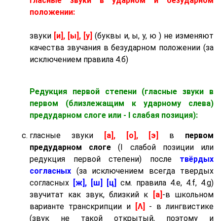
Гласные звуки в ударном и безударном
положении:
звуки
[и], [ы], [у]
(буквы и, ы, у, ю ) не изменяют
качества звучания в безударном положении (за
исключением правила 4.б)
Редукция первой степени (гласные звуки в
первом (близлежащим к ударному слева)
предударном слоге
или - I слабая позиция):
гласные звуки
[а], [о], [э]
в
первом
предударном слоге
(I слабой позиции или
редукция первой степени) после
твёрдых
согласных
(за исключением всегда твердых
согласных
[ж], [ш] [ц]
см. правила 4.e, 4.f, 4.g)
звучитат как звук, близкий к
[а]
-в школьном
варианте транскрипции и
[Λ]
- в лингвистике
(звук не такой открытый, поэтому и