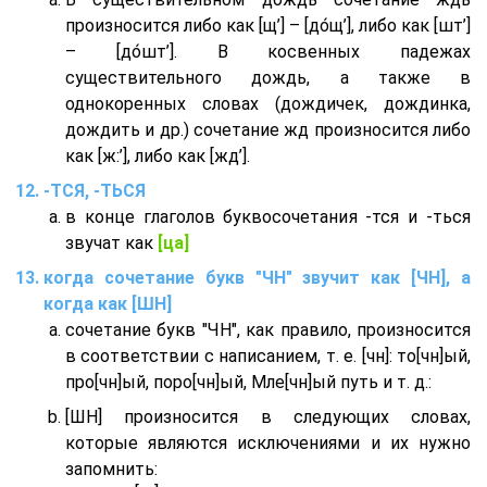
произносится либо как [щ’] – [до́щ’], либо как [шт’]
– [до́шт’]. В косвенных падежах
существительного дождь, а также в
однокоренных словах (дождичек, дождинка,
дождить и др.) сочетание жд произносится либо
как [ж:’], либо как [жд’].
-ТСЯ, -ТЬСЯ
в конце глаголов буквосочетания -тся и -ться
звучат как
[ца]
когда сочетание букв "ЧН" звучит как [ЧН], а
когда как [ШН]
сочетание букв "ЧН", как правило, произносится
в соответствии с написанием, т. е. [чн]: то[чн]ый,
про[чн]ый, поро[чн]ый, Мле[чн]ый путь и т. д.:
[ШН] произносится в следующих словах,
которые являются исключениями и их нужно
запомнить: