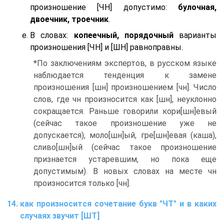
произношение [ЧН] допустимо:
булочная,
двоечник, троечник
.
В словах:
копеечный, порядочный
варианты
произношения [ЧН] и [ШН] равноправны.
*По заключениям экспертов, в русском языке
наблюдается тенденция к замене
произношения [шн] произношением [чн]. Число
слов, где чн произносится как [шн], неуклонно
сокращается. Раньше говорили кори[шн]евый
(сейчас такое произношение уже не
допускается), моло[шн]ый, гре[шн]евая (каша),
сливо[шн]ый (сейчас такое произношение
признается устаревшим, но пока еще
допустимым). В новых словах на месте чн
произносится только [чн].
как произносится сочетание букв "ЧТ" и в каких
случаях звучит [ШТ]