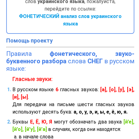
слов
украинского языка
, пожалуйста,
перейдите по ссылке:
ФОНЕТИЧЕСКИЙ анализ слов украинского
языка
Помощь проекту
Правила
фонетического, звуко-
буквенного разбора
слова
СНЕГ
в русском
языке:
Гласные звуки:
В русском языке
6
гласных звуков:
[а], [о], [у], [э],
[и], [ы]
.
Для передачи на письме шести гласных звуков
используют десять букв:
а, о, у, э, и, ы, е, ё, ю, я.
Буквы
Е, Ё, Ю, Я
могут обозначать два звука
[й’е],
[й’о], [й’у], [й’а]
в случаях, когда они находятся:
в начале слова