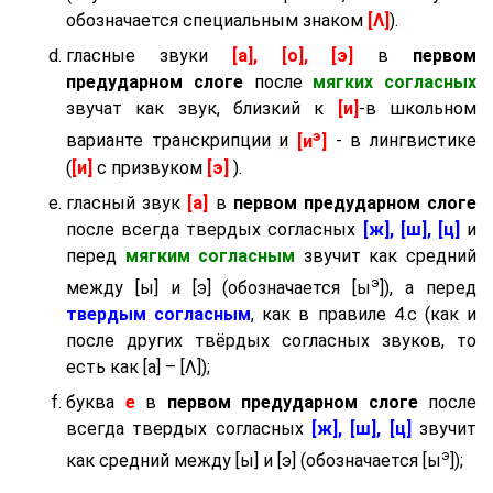
обозначается специальным знаком
[Λ]
).
гласные звуки
[а], [о], [э]
в
первом
предударном слоге
после
мягких согласных
звучат как звук, близкий к
[и]
-в школьном
э
варианте транскрипции и
[и
]
- в лингвистике
(
[и]
с призвуком
[э]
).
гласный звук
[а]
в
первом предударном слоге
после всегда твердых согласных
[ж], [ш], [ц]
и
перед
мягким согласным
звучит как средний
э
между [ы] и [э] (обозначается [ы
]), а перед
твердым согласным
, как в правиле 4.c (как и
после других твёрдых согласных звуков, то
есть как [а] – [Λ]);
буква
е
в
первом предударном слоге
после
всегда твердых согласных
[ж], [ш], [ц]
звучит
э
как средний между [ы] и [э] (обозначается [ы
]);