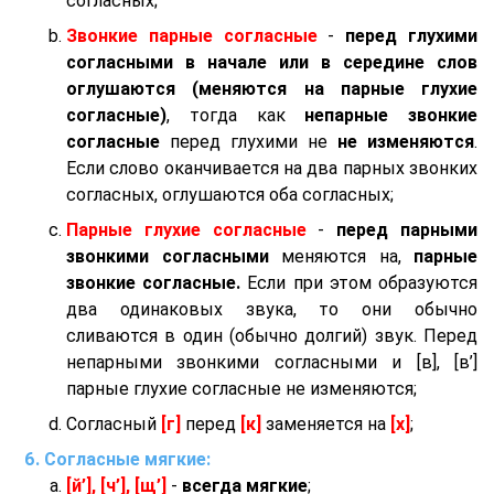
согласных;
Звонкие парные согласные
-
перед глухими
согласными в начале или в середине слов
оглушаются (меняются на парные глухие
согласные)
, тогда как
непарные звонкие
согласные
перед глухими не
не изменяются
.
Если слово оканчивается на два парных звонких
согласных, оглушаются оба согласных;
Парные глухие согласные
-
перед парными
звонкими согласными
меняются на,
парные
звонкие согласные.
Если при этом образуются
два одинаковых звука, то они обычно
сливаются в один (обычно долгий) звук. Перед
непарными звонкими согласными и [в], [в’]
парные глухие согласные не изменяются;
Согласный
[г]
перед
[к]
заменяется на
[х]
;
Согласные мягкие:
[й’], [ч’], [щ’]
-
всегда мягкие
;