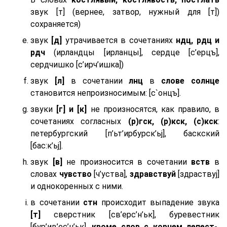
звук [т] (вернее, затвор, нужный для [т])
сохраняется)
звук
[д]
утрачивается в сочетаниях
ндц, рдц и
рдч
(ирландцы [ирланцы], сердце [с’ерцъ],
сердчишко [с’ирч’ишка])
звук
[л]
в сочетании
лнц
в
слове солнце
становится непроизносимым: [с`онцъ].
звуки
[г] и [к]
не произносятся, как правило, в
сочетаниях согласных
(р)гск, (р)кск, (с)кск
:
петербургский [п’ьт’ирбурск’ьj], баскский
[бас:к’ьj].
звук
[в]
не произносится в сочетании
вств
в
словах
чувство
[ч’уства],
здравствуй
[здраствуj]
и однокоренных с ними.
в сочетании
стн
происходит выпадение звука
[т]
сверстник [св’ерс’н’ьк], буревестник
[бур’ив’ес’н’ьк],
кроме слов с корнем лепест-,