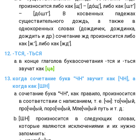
произносится либо как [щ’] – [до́щ’], либо как [шт’]
– [до́шт’]. В косвенных падежах
существительного дождь, а также в
однокоренных словах (дождичек, дождинка,
дождить и др.) сочетание жд произносится либо
как [ж:’], либо как [жд’].
-ТСЯ, -ТЬСЯ
в конце глаголов буквосочетания -тся и -ться
звучат как
[ца]
когда сочетание букв "ЧН" звучит как [ЧН], а
когда как [ШН]
сочетание букв "ЧН", как правило, произносится
в соответствии с написанием, т. е. [чн]: то[чн]ый,
про[чн]ый, поро[чн]ый, Мле[чн]ый путь и т. д.:
[ШН] произносится в следующих словах,
которые являются исключениями и их нужно
запомнить: