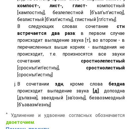
компост-, лист-, глист-
компостный
[кампостнъj], безлепестной [б’ьзл’ьп’истноj],
безлистный [б’изл’истнъj], глистный [гл’стнъj].
В следующих словах сочетание
стн
встречается два раза
: в первом случае
происходит выпадение звука [т], во втором - в
перечисленных выше корнях - выпадения не
происходит, т.е. произносятся все звуки
сочетания:
сростнолепестный
[сроснъл’ип’естнъj],
сростнолистный
[сроснъл’истнъj]
В сочетании
здн
, кроме слова
бездна
происходит выпадение звука
[д]
. допоздна
[дъпазна], звездный [зв’ознъj], безвозмездный
[б’ьзвазм’езнъj]
*
Удлинение и удвоение согласных обозначается
двоеточием
.