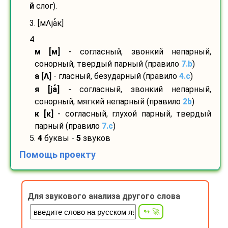
й
слог).
3. [мΛја
к]
4.
м [м]
- согласный, звонкий непарный,
сонорный, твердый парный (правило
7.b
)
а [Λ]
- гласный, безударный (правило
4.c
)
я [ја
]
- согласный, звонкий непарный,
сонорный, мягкий непарный (правило
2b
)
к [к]
- согласный, глухой парный, твердый
парный (правило
7.c
)
5.
4
буквы -
5
звуков
Помощь проекту
Для звукового анализа другого слова