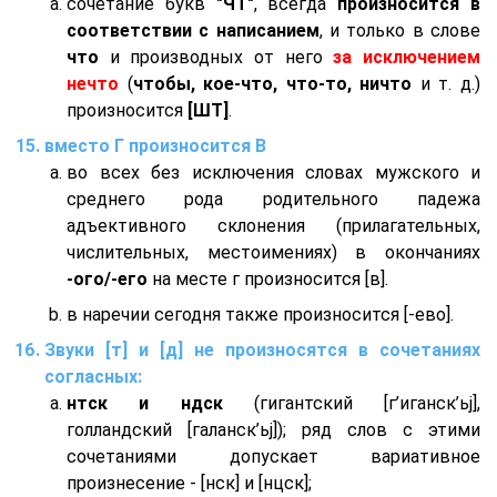
сочетание букв
"ЧТ"
, всегда
произносится в
соответствии с написанием
, и только в слове
что
и производных от него
за исключением
нечто
(
чтобы, кое-что, что-то, ничто
и т. д.)
произносится
[ШТ]
.
вместо Г произносится В
во всех без исключения словах мужского и
среднего рода родительного падежа
адъективного склонения (прилагательных,
числительных, местоимениях) в окончаниях
-ого/-его
на месте г произносится [в].
в наречии сегодня также произносится [-ево].
Звуки [т] и [д] не произносятся в сочетаниях
согласных:
нтск и ндск
(гигантский [г’иганск’ьj],
голландский [галанск’ьj]); ряд слов с этими
сочетаниями допускает вариативное
произнесение - [нск] и [нцск];