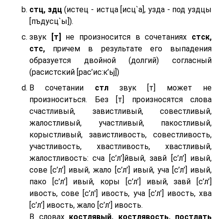
стц, здц
(истец - истца [исц`а], узда - под уздцы
[пъдусц`ы]).
звук
[т]
не произносится в сочетаниях
стск,
стс,
причем в результате его выпадения
образуется двойной (долгий) согласный
(расистский [рас’ис:к’ьj])
В сочетании
стл
звук [т] может не
произноситься. Без [т] произносятся слова
счастливый, завистливый, совестливый,
жалостливый, участливый, пакостливый,
корыстливый, завистливость, совестливость,
участливость, хвастливость, хвастливый,
жалостливость: сча [с’л’]йвый, завй [с’л’] ивый,
сове [с’л’] ивый, жало [с’л’] ивый, уча [с’л’] ивый,
пако [с’л’] ивый, коры [с’л’] ивый, завй [с’л’]
ивость, сове [с’л'] ивость, уча [с’л’] ивость, хва
[с’л’] ивость, жало [с’л’] ивость.
В словах
костлявый, костлявость, постлать