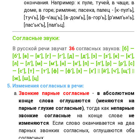
окончания. Например: к пуле, тучей, в чаще; в
доме, в горе; римляне; пасека, палец - [к-пул’ь],
[туч’ь], [ф-ч’aщ’ь]; [в-дом’ь], [в-гор’ь]; [р’имл’ьн’ь];
[пас’ьк’ъ], [пал’ьц].
Согласные звуки:
В русской речи звучат
36
согласных звуков:
[б] —
[б’], [в] — [в’], [г] — [г’], [д] — [д’], [з] — [з’], [к] — [к’],
[л] — [л’], [м] — [м’], [н] — [н’], [п] — [п’], [р] — [р’], [с]
— [с’], [т] — [т’], [ф] — [ф’], [х] — [х’] || [й’], [ч’], [щ’] ||
[ж], [ш], [ц]
Изменения согласных в речи:
Звонкие парные согласные
-
в абсолютном
конце слова оглушаются (меняются на
парные глухие согласные)
, тогда как
непарные
звонкие согласные
на конце слове
не
изменяются
. Если слово оканчивается на два
парных звонких согласных, оглушаются оба
согласных;