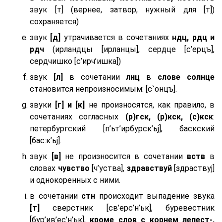
звук [т] (вернее, затвор, нужный для [т])
сохраняется)
звук
[д]
утрачивается в сочетаниях
ндц, рдц и
рдч
(ирландцы [ирланцы], сердце [с’ерцъ],
сердчишко [с’ирч’ишка])
звук
[л]
в сочетании
лнц
в
слове солнце
становится непроизносимым: [с`онцъ].
звуки
[г] и [к]
не произносятся, как правило, в
сочетаниях согласных
(р)гск, (р)кск, (с)кск
:
петербургский [п’ьт’ирбурск’ьj], баскский
[бас:к’ьj].
звук
[в]
не произносится в сочетании
вств
в
словах
чувство
[ч’уства],
здравствуй
[здраствуj]
и однокоренных с ними.
в сочетании
стн
происходит выпадение звука
[т]
сверстник [св’ерс’н’ьк], буревестник
[бур’ив’ес’н’ьк],
кроме слов с корнем лепест-,