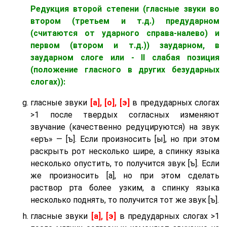
Редукция второй степени (гласные звуки во
втором (третьем и т.д.) предударном
(считаются от ударного справа-налево) и
первом (втором и т.д.)) заударном
, в
заударном слоге
или - II слабая позиция
(положение гласного в других безударных
слогах)):
гласные звуки
[а], [о], [э]
в предударных слогах
>1 после твердых согласных изменяют
звучание (качественно редуцируются) на звук
«еръ» — [ъ]. Если произносить [ы], но при этом
раскрыть рот несколько шире, а спинку языка
несколько опустить, то получится звук [ъ]. Если
же произносить [а], но при этом сделать
раствор рта более узким, а спинку языка
несколько поднять, то получится тот же звук [ъ].
гласные звуки
[а], [э]
в предударных слогах >1