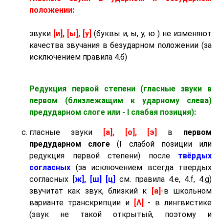
положении:
звуки
[и], [ы], [у]
(буквы и, ы, у, ю ) не изменяют
качества звучания в безударном положении (за
исключением правила 4.б)
Редукция первой степени (гласные звуки в
первом (близлежащим к ударному слева)
предударном слоге
или - I слабая позиция):
гласные звуки
[а], [о], [э]
в
первом
предударном слоге
(I слабой позиции или
редукция первой степени) после
твёрдых
согласных
(за исключением всегда твердых
согласных
[ж], [ш] [ц]
см. правила 4.e, 4.f, 4.g)
звучитат как звук, близкий к
[а]
-в школьном
варианте транскрипции и
[Λ]
- в лингвистике
(звук не такой открытый, поэтому и