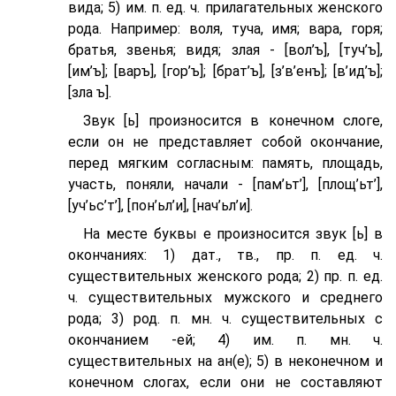
вида; 5) им. п. ед. ч. прилагательных женского
рода. Например: воля, туча, имя; вара, горя;
братья, звенья; видя; злая - [вол’ъ], [туч’ъ],
[им’ъ]; [варъ], [гор’ъ]; [брат’ъ], [з’в’eнъ]; [в’ид’ъ];
[зла ъ].
Звук [ь] произносится в конечном слоге,
если он не представляет собой окончание,
перед мягким согласным: память, площадь,
участь, поняли, начали - [пам’ьт’], [площ’ьт’],
[уч’ьс’т’], [пон’ьл’и], [нач’ьл’и].
На месте буквы е произносится звук [ь] в
окончаниях: 1) дат., тв., пр. п. ед. ч.
существительных женского рода; 2) пр. п. ед.
ч. существительных мужского и среднего
рода; 3) род. п. мн. ч. существительных с
окончанием -ей; 4) им. п. мн. ч.
существительных на ан(е); 5) в неконечном и
конечном слогах, если они не составляют