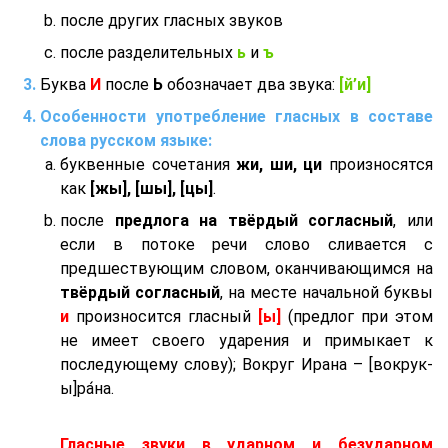
после других гласных звуков
после разделительных
ь
и
ъ
Буква
И
после
Ь
обозначает два звука:
[й’и]
Особенности употребление гласных в составе
слова русском языке:
буквенные сочетания
жи, ши, ци
произносятся
как
[жы], [шы], [цы]
.
после
предлога на твёрдый согласный
, или
если в потоке речи слово сливается с
предшествующим словом, оканчивающимся на
твёрдый согласный
, на месте начальной буквы
и
произносится гласный
[ы]
(предлог при этом
не имеет своего ударения и примыкает к
последующему слову); Вокруг Ирана – [вокрук-
ы]ра́на.
Гласные звуки в ударном и безударном