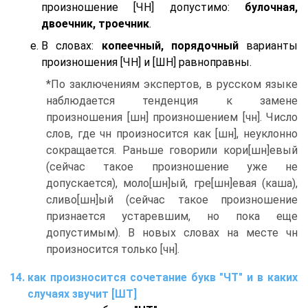
произношение [ЧН] допустимо:
булочная,
двоечник, троечник
.
В словах:
копеечный, порядочный
варианты
произношения [ЧН] и [ШН] равноправны.
*По заключениям экспертов, в русском языке
наблюдается тенденция к замене
произношения [шн] произношением [чн]. Число
слов, где чн произносится как [шн], неуклонно
сокращается. Раньше говорили кори[шн]евый
(сейчас такое произношение уже не
допускается), моло[шн]ый, гре[шн]евая (каша),
сливо[шн]ый (сейчас такое произношение
признается устаревшим, но пока еще
допустимым). В новых словах на месте чн
произносится только [чн].
как произносится сочетание букв "ЧТ" и в каких
случаях звучит [ШТ]