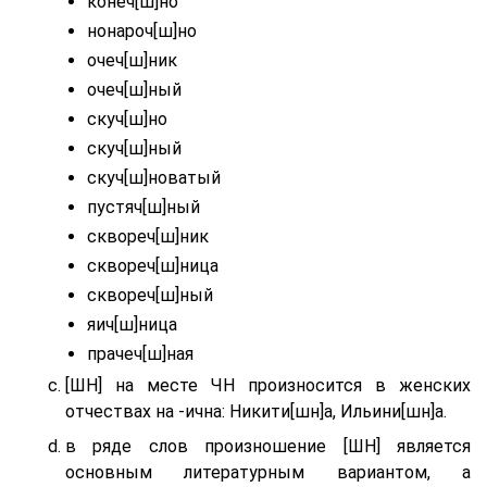
конеч[ш]но
нонароч[ш]но
очеч[ш]ник
очеч[ш]ный
скуч[ш]но
скуч[ш]ный
скуч[ш]новатый
пустяч[ш]ный
сквореч[ш]ник
сквореч[ш]ница
сквореч[ш]ный
яич[ш]ница
прачеч[ш]ная
[ШН] на месте ЧН произносится в женских
отчествах на -ична: Никити[шн]а, Ильини[шн]а.
в ряде слов произношение [ШН] является
основным литературным вариантом, а