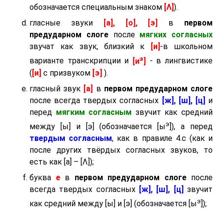
обозначается специальным знаком
[Λ]
).
гласные звуки
[а], [о], [э]
в
первом
предударном слоге
после
мягких согласных
звучат как звук, близкий к
[и]
-в школьном
э
варианте транскрипции и
[и
]
- в лингвистике
(
[и]
с призвуком
[э]
).
гласный звук
[а]
в
первом предударном слоге
после всегда твердых согласных
[ж], [ш], [ц]
и
перед
мягким согласным
звучит как средний
э
между [ы] и [э] (обозначается [ы
]), а перед
твердым согласным
, как в правиле 4.c (как и
после других твёрдых согласных звуков, то
есть как [а] – [Λ]);
буква
е
в
первом предударном слоге
после
всегда твердых согласных
[ж], [ш], [ц]
звучит
э
как средний между [ы] и [э] (обозначается [ы
]);