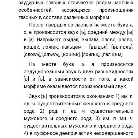
заударных гласных отличается рядом частных
особенностей, касающихся произношения
гласных в составе различных морфем.
После твердых согласных на месте букв а,
о, е произносится звук [ъ], средний между [ы]
и [а]. Например: выдал, выпала, слово, олово,
кошек, ложек, пальцем - [выдъл], [выпълъ],
[словъ], [олъвъ], [кошък], [ложък], [пал’цъм].
На месте букв а, я произносится
редуцированный звук в двух разновидностях
[ь] и [ъ], в зависимости от того, в какой
морфеме оказывается произносимый звук.
Звук [ъ] произносится в окончаниях: 1) им. п.
ед. ч. существительных женского и среднего
рода; 2) род. п. ед. ч. существительных
мужского и среднего рода; 3) им. п. мн. ч.
существительных мужского и среднего рода;
4) в суффиксе деепричастия несовершенного