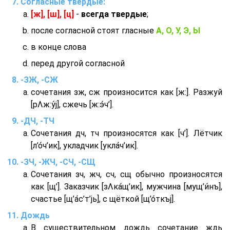
Согласные твердые:
[ж], [ш], [ц]
-
всегда твердые
;
после согласной стоят гласные
А, О, У, Э, Ы
в конце слова
перед другой согласной
-ЗЖ, -СЖ
сочетания зж, сж произносится как [ж:]. Разжуй
[рΛж:у́j], сжечь [ж:э́ч’].
-ДЧ, -ТЧ
Сочетания дч, тч произносятся как [ч’]. Лётчик
[л’о́ч’ик], укладчик [укла́ч’ик].
-ЗЧ, -ЖЧ, -СЧ, -СЩ
Сочетания зч, жч, сч, сщ обычно произносятся
как [щ’]. Заказчик [зΛка́щ’ик], мужчина [мущ’и́нъ],
счастье [щ’а́с’т’jь], с щёткой [щ’о́ткъj].
Дождь
В существительном дождь сочетание ждь