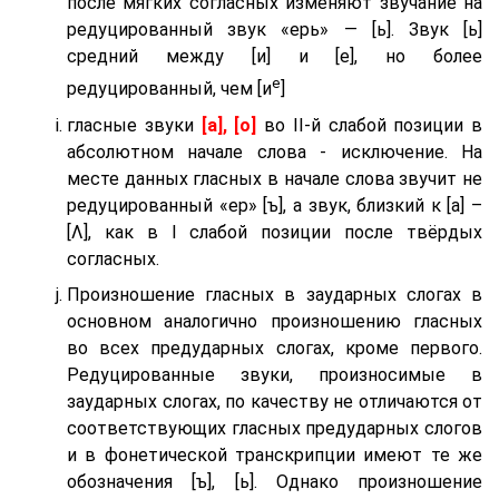
после мягких согласных изменяют звучание на
редуцированный звук «ерь» — [ь]. Звук [ь]
средний между [и] и [е], но более
е
редуцированный, чем [и
]
гласные звуки
[а], [о]
во II-й слабой позиции в
абсолютном начале слова - исключение. На
месте данных гласных в начале слова звучит не
редуцированный «ер» [ъ], а звук, близкий к [а] –
[Λ], как в I слабой позиции после твёрдых
согласных.
Произношение гласных в заударных слогах в
основном аналогично произношению гласных
во всех предударных слогах, кроме первого.
Редуцированные звуки, произносимые в
заударных слогах, по качеству не отличаются от
соответствующих гласных предударных слогов
и в фонетической транскрипции имеют те же
обозначения [ъ], [ь]. Однако произношение