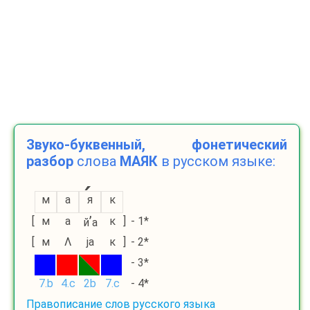
Звуко-буквенный, фонетический
разбор
слова
МАЯК
в русском языке:
м
а
я
к
’
[
м
a
к
]
- 1*
й
а
[
м
Λ
ја
к
]
- 2*
- 3*
7.b
4.c
2b
7.c
- 4*
Правописание слов русского языка