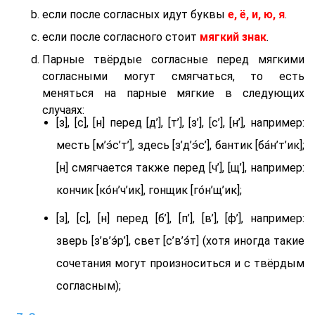
если после согласных идут буквы
е, ё, и, ю, я
.
если после согласного стоит
мягкий знак
.
Парные твёрдые согласные перед мягкими
согласными могут смягчаться, то есть
меняться на парные мягкие в следующих
случаях:
[з], [с], [н] перед [д’], [т’], [з’], [с’], [н’], например:
месть [м’э́с’т’], здесь [з’д’э́с’], бантик [ба́н’т’ик];
[н] смягчается также перед [ч’], [щ’], например:
кончик [ко́н’ч’ик], гонщик [го́н’щ’ик];
[з], [с], [н] перед [б’], [п’], [в’], [ф’], например:
зверь [з’в’э́р’], свет [с’в’э́т] (хотя иногда такие
сочетания могут произноситься и с твёрдым
согласным);