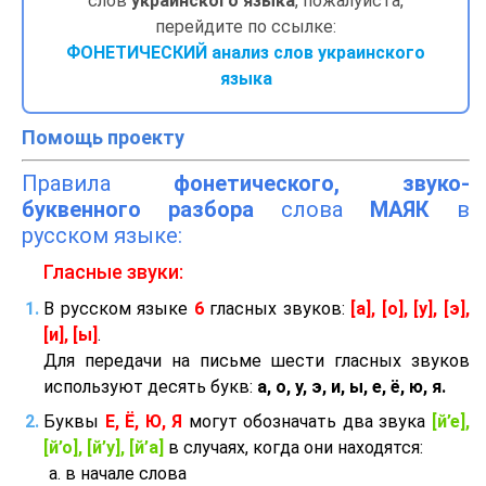
слов
украинского языка
, пожалуйста,
перейдите по ссылке:
ФОНЕТИЧЕСКИЙ анализ слов украинского
языка
Помощь проекту
Правила
фонетического, звуко-
буквенного разбора
слова
МАЯК
в
русском языке:
Гласные звуки:
В русском языке
6
гласных звуков:
[а], [о], [у], [э],
[и], [ы]
.
Для передачи на письме шести гласных звуков
используют десять букв:
а, о, у, э, и, ы, е, ё, ю, я.
Буквы
Е, Ё, Ю, Я
могут обозначать два звука
[й’е],
[й’о], [й’у], [й’а]
в случаях, когда они находятся:
в начале слова