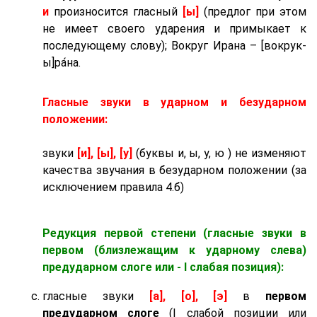
и
произносится гласный
[ы]
(предлог при этом
не имеет своего ударения и примыкает к
последующему слову); Вокруг Ирана – [вокрук-
ы]ра́на.
Гласные звуки в ударном и безударном
положении:
звуки
[и], [ы], [у]
(буквы и, ы, у, ю ) не изменяют
качества звучания в безударном положении (за
исключением правила 4.б)
Редукция первой степени (гласные звуки в
первом (близлежащим к ударному слева)
предударном слоге
или - I слабая позиция):
гласные звуки
[а], [о], [э]
в
первом
предударном слоге
(I слабой позиции или