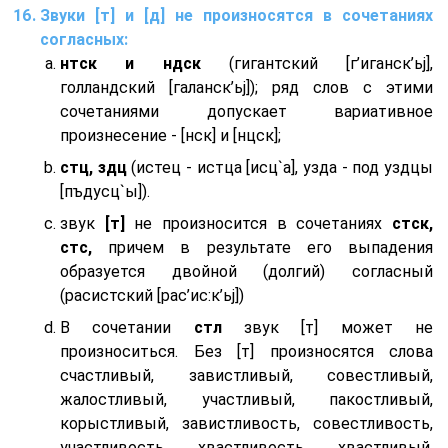
Звуки [т] и [д] не произносятся в сочетаниях
согласных:
нтск и ндск
(гигантский [г’иганск’ьj],
голландский [галанск’ьj]); ряд слов с этими
сочетаниями допускает вариативное
произнесение - [нск] и [нцск];
стц, здц
(истец - истца [исц`а], узда - под уздцы
[пъдусц`ы]).
звук
[т]
не произносится в сочетаниях
стск,
стс,
причем в результате его выпадения
образуется двойной (долгий) согласный
(расистский [рас’ис:к’ьj])
В сочетании
стл
звук [т] может не
произноситься. Без [т] произносятся слова
счастливый, завистливый, совестливый,
жалостливый, участливый, пакостливый,
корыстливый, завистливость, совестливость,
участливость, хвастливость, хвастливый,