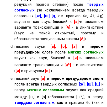
редукция первой степени) после
твёрдых
согласных
(за исключением всегда твердых
согласных
[ж], [ш] [ц]
см. правила 4.e, 4.f, 4.g)
звучитат как звук, близкий к
[а]
-в школьном
варианте транскрипции и
[Λ]
- в лингвистике
(звук не такой открытый, поэтому и
обозначается специальным знаком
[Λ]
).
гласные звуки
[а], [о], [э]
в
первом
предударном слоге
после
мягких согласных
звучат как звук, близкий к
[и]
-в школьном
э
варианте транскрипции и
[и
]
- в лингвистике
(
[и]
с призвуком
[э]
).
гласный звук
[а]
в
первом предударном слоге
после всегда твердых согласных
[ж], [ш], [ц]
и
перед
мягким согласным
звучит как средний
э
между [ы] и [э] (обозначается [ы
]), а перед
твердым согласным
, как в правиле 4.c (как и