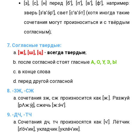
[з], [с], [н] перед [б’], [п’], [в’], [ф’], например:
зверь [з’в’э́р’], свет [с’в’э́т] (хотя иногда такие
сочетания могут произноситься и с твёрдым
согласным);
Согласные твердые:
[ж], [ш], [ц]
-
всегда твердые
;
после согласной стоят гласные
А, О, У, Э, Ы
в конце слова
перед другой согласной
-ЗЖ, -СЖ
сочетания зж, сж произносится как [ж:]. Разжуй
[рΛж:у́j], сжечь [ж:э́ч’].
-ДЧ, -ТЧ
Сочетания дч, тч произносятся как [ч’]. Лётчик
[л’о́ч’ик], укладчик [укла́ч’ик].