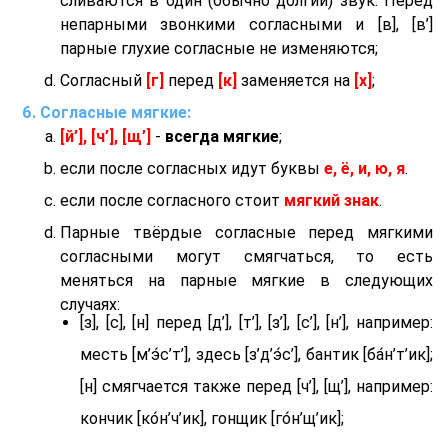
сливаются в один (обычно долгий) звук. Перед
непарными звонкими согласными и [в], [в’]
парные глухие согласные не изменяются;
Согласный
[г]
перед
[к]
заменяется на
[х]
;
Согласные мягкие:
[й’], [ч’], [щ’]
-
всегда мягкие
;
если после согласных идут буквы
е, ё, и, ю, я
.
если после согласного стоит
мягкий знак
.
Парные твёрдые согласные перед мягкими
согласными могут смягчаться, то есть
меняться на парные мягкие в следующих
случаях:
[з], [с], [н] перед [д’], [т’], [з’], [с’], [н’], например:
месть [м’э́с’т’], здесь [з’д’э́с’], бантик [ба́н’т’ик];
[н] смягчается также перед [ч’], [щ’], например:
кончик [ко́н’ч’ик], гонщик [го́н’щ’ик];