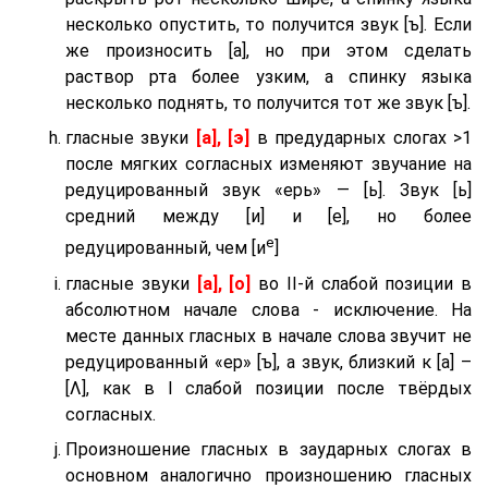
несколько опустить, то получится звук [ъ]. Если
же произносить [а], но при этом сделать
раствор рта более узким, а спинку языка
несколько поднять, то получится тот же звук [ъ].
гласные звуки
[а], [э]
в предударных слогах >1
после мягких согласных изменяют звучание на
редуцированный звук «ерь» — [ь]. Звук [ь]
средний между [и] и [е], но более
е
редуцированный, чем [и
]
гласные звуки
[а], [о]
во II-й слабой позиции в
абсолютном начале слова - исключение. На
месте данных гласных в начале слова звучит не
редуцированный «ер» [ъ], а звук, близкий к [а] –
[Λ], как в I слабой позиции после твёрдых
согласных.
Произношение гласных в заударных слогах в
основном аналогично произношению гласных