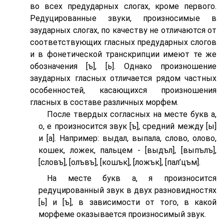
во всех предударных слогах, кроме первого.
Редуцированные звуки, произносимые в
заударных слогах, по качеству не отличаются от
соответствующих гласных предударных слогов
и в фонетической транскрипции имеют те же
обозначения [ъ], [ь]. Однако произношение
заударных гласных отличается рядом частных
особенностей, касающихся произношения
гласных в составе различных морфем.
После твердых согласных на месте букв а,
о, е произносится звук [ъ], средний между [ы]
и [а]. Например: выдал, выпала, слово, олово,
кошек, ложек, пальцем - [выдъл], [выпълъ],
[словъ], [олъвъ], [кошък], [ложък], [пал’цъм].
На месте букв а, я произносится
редуцированный звук в двух разновидностях
[ь] и [ъ], в зависимости от того, в какой
морфеме оказывается произносимый звук.