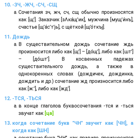
-ЗЧ, -ЖЧ, -СЧ, -СЩ
Сочетания зч, жч, сч, сщ обычно произносятся
как [щ’]. Заказчик [зΛка́щ’ик], мужчина [мущ’и́нъ],
счастье [щ’а́с’т’jь], с щёткой [щ’о́ткъj].
Дождь
В существительном дождь сочетание ждь
произносится либо как [щ’] – [до́щ’], либо как [шт’]
– [до́шт’]. В косвенных падежах
существительного дождь, а также в
однокоренных словах (дождичек, дождинка,
дождить и др.) сочетание жд произносится либо
как [ж:’], либо как [жд’].
-ТСЯ, -ТЬСЯ
в конце глаголов буквосочетания -тся и -ться
звучат как
[ца]
когда сочетание букв "ЧН" звучит как [ЧН], а
когда как [ШН]
сочетание букв "ЧН", как правило, произносится