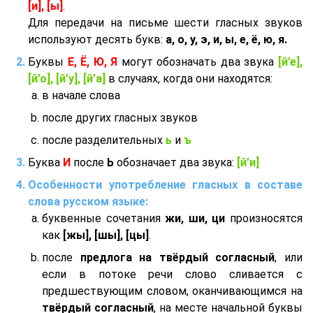
[и], [ы]
.
Для передачи на письме шести гласных звуков
используют десять букв:
а, о, у, э, и, ы, е, ё, ю, я.
Буквы
Е, Ё, Ю, Я
могут обозначать два звука
[й’е],
[й’о], [й’у], [й’а]
в случаях, когда они находятся:
в начале слова
после других гласных звуков
после разделительных
ь
и
ъ
Буква
И
после
Ь
обозначает два звука:
[й’и]
Особенности употребление гласных в составе
слова русском языке:
буквенные сочетания
жи, ши, ци
произносятся
как
[жы], [шы], [цы]
.
после
предлога на твёрдый согласный
, или
если в потоке речи слово сливается с
предшествующим словом, оканчивающимся на
твёрдый согласный
, на месте начальной буквы