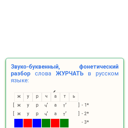
Звуко-буквенный, фонетический
разбор
слова
ЖУРЧАТЬ
в русском
языке:
ж
у
р
ч
а
т
ь
’
’
[
ж
у
р
а
]
- 1*
ч
т
’
’
[
ж
у
р
а
]
- 2*
ч
т
- 3*