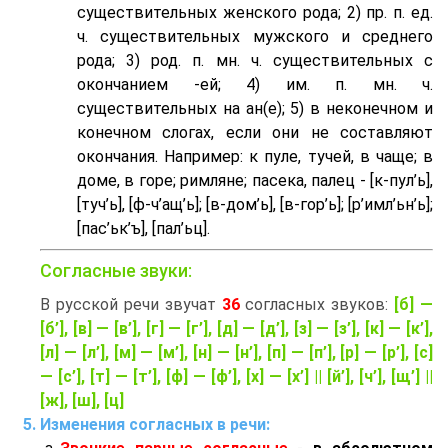
существительных женского рода; 2) пр. п. ед.
ч. существительных мужского и среднего
рода; 3) род. п. мн. ч. существительных с
окончанием -ей; 4) им. п. мн. ч.
существительных на ан(е); 5) в неконечном и
конечном слогах, если они не составляют
окончания. Например: к пуле, тучей, в чаще; в
доме, в горе; римляне; пасека, палец - [к-пул’ь],
[туч’ь], [ф-ч’aщ’ь]; [в-дом’ь], [в-гор’ь]; [р’имл’ьн’ь];
[пас’ьк’ъ], [пал’ьц].
Согласные звуки:
В русской речи звучат
36
согласных звуков:
[б] —
[б’], [в] — [в’], [г] — [г’], [д] — [д’], [з] — [з’], [к] — [к’],
[л] — [л’], [м] — [м’], [н] — [н’], [п] — [п’], [р] — [р’], [с]
— [с’], [т] — [т’], [ф] — [ф’], [х] — [х’] || [й’], [ч’], [щ’] ||
[ж], [ш], [ц]
Изменения согласных в речи: