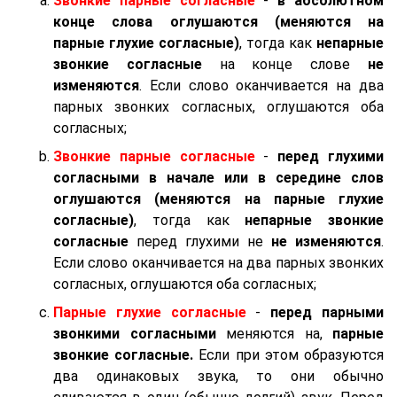
Звонкие парные согласные
-
в абсолютном
конце слова оглушаются (меняются на
парные глухие согласные)
, тогда как
непарные
звонкие согласные
на конце слове
не
изменяются
. Если слово оканчивается на два
парных звонких согласных, оглушаются оба
согласных;
Звонкие парные согласные
-
перед глухими
согласными в начале или в середине слов
оглушаются (меняются на парные глухие
согласные)
, тогда как
непарные звонкие
согласные
перед глухими не
не изменяются
.
Если слово оканчивается на два парных звонких
согласных, оглушаются оба согласных;
Парные глухие согласные
-
перед парными
звонкими согласными
меняются на,
парные
звонкие согласные.
Если при этом образуются
два одинаковых звука, то они обычно