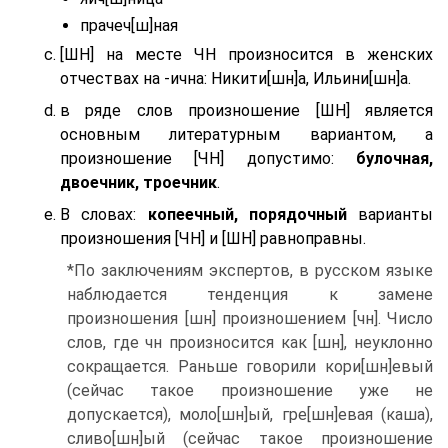
прачеч[ш]ная
[ШН] на месте ЧН произносится в женских
отчествах на -ична: Никити[шн]а, Ильини[шн]а.
в ряде слов произношение [ШН] является
основным литературным вариантом, а
произношение [ЧН] допустимо:
булочная,
двоечник, троечник
.
В словах:
копеечный, порядочный
варианты
произношения [ЧН] и [ШН] равноправны.
*По заключениям экспертов, в русском языке
наблюдается тенденция к замене
произношения [шн] произношением [чн]. Число
слов, где чн произносится как [шн], неуклонно
сокращается. Раньше говорили кори[шн]евый
(сейчас такое произношение уже не
допускается), моло[шн]ый, гре[шн]евая (каша),
сливо[шн]ый (сейчас такое произношение