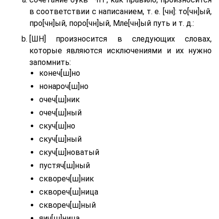
в соответствии с написанием, т. е. [чн]: то[чн]ый,
про[чн]ый, поро[чн]ый, Мле[чн]ый путь и т. д.:
[ШН] произносится в следующих словах,
которые являются исключениями и их нужно
запомнить:
конеч[ш]но
нонароч[ш]но
очеч[ш]ник
очеч[ш]ный
скуч[ш]но
скуч[ш]ный
скуч[ш]новатый
пустяч[ш]ный
сквореч[ш]ник
сквореч[ш]ница
сквореч[ш]ный
яич[ш]ница