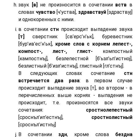
звук
[в]
не произносится в сочетании
вств
в
словах
чувство
[ч’уства],
здравствуй
[здраствуj]
и однокоренных с ними.
в сочетании
стн
происходит выпадение звука
[т]
сверстник [св’ерс’н’ьк], буревестник
[бур’ив’ес’н’ьк],
кроме слов с корнем лепест-,
компост-, лист-, глист-
компостный
[кампостнъj], безлепестной [б’ьзл’ьп’истноj],
безлистный [б’изл’истнъj], глистный [гл’стнъj].
В следующих словах сочетание
стн
встречается два раза
: в первом случае
происходит выпадение звука [т], во втором - в
перечисленных выше корнях - выпадения не
происходит, т.е. произносятся все звуки
сочетания:
сростнолепестный
[сроснъл’ип’естнъj],
сростнолистный
[сроснъл’истнъj]
В сочетании
здн
, кроме слова
бездна