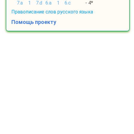
7.a
1
7.d
6.a
1
6.c
- 4*
Правописание слов русского языка
Помощь проекту