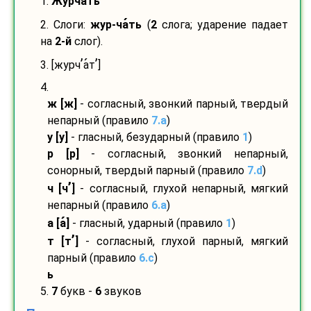
1.
Журчать
2. Слоги:
жур-
ча
ть
(
2
слога; ударение падает
на
2-й
слог).
’
’
3. [журч
а
т
]
4.
ж [ж]
- согласный, звонкий парный, твердый
непарный (правило
7.a
)
у [у]
- гласный, безударный (правило
1
)
р [р]
- согласный, звонкий непарный,
сонорный, твердый парный (правило
7.d
)
’
ч [ч
]
- согласный, глухой непарный, мягкий
непарный (правило
6.a
)
а [а
]
- гласный, ударный (правило
1
)
’
т [т
]
- согласный, глухой парный, мягкий
парный (правило
6.c
)
ь
5.
7
букв -
6
звуков