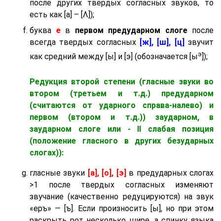
после других твёрдых согласных звуков, то
есть как [а] – [Λ]);
буква
е
в
первом предударном слоге
после
всегда твердых согласных
[ж], [ш], [ц]
звучит
э
как средний между [ы] и [э] (обозначается [ы
]);
Редукция второй степени (гласные звуки во
втором (третьем и т.д.) предударном
(считаются от ударного справа-налево) и
первом (втором и т.д.)) заударном
, в
заударном слоге
или - II слабая позиция
(положение гласного в других безударных
слогах)):
гласные звуки
[а], [о], [э]
в предударных слогах
>1 после твердых согласных изменяют
звучание (качественно редуцируются) на звук
«еръ» — [ъ]. Если произносить [ы], но при этом
раскрыть рот несколько шире, а спинку языка