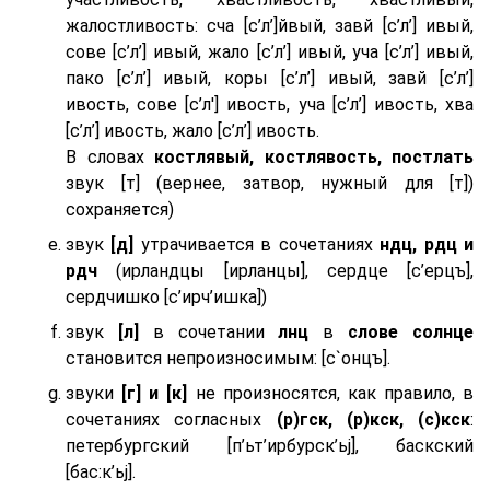
жалостливость: сча [с’л’]йвый, завй [с’л’] ивый,
сове [с’л’] ивый, жало [с’л’] ивый, уча [с’л’] ивый,
пако [с’л’] ивый, коры [с’л’] ивый, завй [с’л’]
ивость, сове [с’л'] ивость, уча [с’л’] ивость, хва
[с’л’] ивость, жало [с’л’] ивость.
В словах
костлявый, костлявость, постлать
звук [т] (вернее, затвор, нужный для [т])
сохраняется)
звук
[д]
утрачивается в сочетаниях
ндц, рдц и
рдч
(ирландцы [ирланцы], сердце [с’ерцъ],
сердчишко [с’ирч’ишка])
звук
[л]
в сочетании
лнц
в
слове солнце
становится непроизносимым: [с`онцъ].
звуки
[г] и [к]
не произносятся, как правило, в
сочетаниях согласных
(р)гск, (р)кск, (с)кск
:
петербургский [п’ьт’ирбурск’ьj], баскский
[бас:к’ьj].