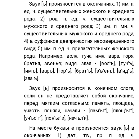
Звук [ъ] произносится в окончаниях: 1) им. п.
ед. ч. существительных женского и среднего
рода; 2) род. п. ед. ч. существительных
мужского и среднего рода; 3) им. п. мн. ч.
существительных мужского и среднего рода;
4) в суффиксе деепричастия несовершенного
вида; 5) им. п. ед. ч. прилагательных женского
рода. Например: воля, туча, имя; вара, горя;
братья, звенья; видя; злая - [вол’ъ], [туч’ъ],
[им’ъ]; [варъ], [гор’ъ]; [брат’ъ], [з’в’eнъ]; [в’ид’ъ];
[зла ъ].
Звук [ь] произносится в конечном слоге,
если он не представляет собой окончание,
перед мягким согласным: память, площадь,
участь, поняли, начали - [пам’ьт’], [площ’ьт’],
[уч’ьс’т’], [пон’ьл’и], [нач’ьл’и].
На месте буквы е произносится звук [ь] в
окончаниях: 1) дат., тв., пр. п. ед. ч.