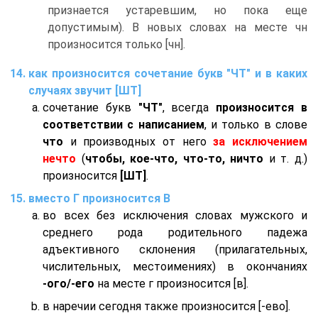
признается устаревшим, но пока еще
допустимым). В новых словах на месте чн
произносится только [чн].
как произносится сочетание букв "ЧТ" и в каких
случаях звучит [ШТ]
сочетание букв
"ЧТ"
, всегда
произносится в
соответствии с написанием
, и только в слове
что
и производных от него
за исключением
нечто
(
чтобы, кое-что, что-то, ничто
и т. д.)
произносится
[ШТ]
.
вместо Г произносится В
во всех без исключения словах мужского и
среднего рода родительного падежа
адъективного склонения (прилагательных,
числительных, местоимениях) в окончаниях
-ого/-его
на месте г произносится [в].
в наречии сегодня также произносится [-ево].