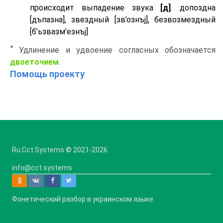
происходит выпадение звука
[д]
. допоздна
[дъпазна], звездный [зв’ознъj], безвозмездный
[б’ьзвазм’езнъj]
*
Удлинение и удвоение согласных обозначается
двоеточием
.
Помощь проекту
Ru.Cct.Systems © 2021
-2026
info@cct.systems
Фонетический разбор в украинском языке