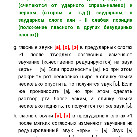
(считаются от ударного справа-налево) и
первом (втором и т.д.)) заударном
, в
заударном слоге
или - II слабая позиция
(положение гласного в других безударных
слогах)):
гласные звуки
[а], [о], [э]
в предударных слогах
>1 после твердых согласных изменяют
звучание (качественно редуцируются) на звук
«еръ» — [ъ]. Если произносить [ы], но при этом
раскрыть рот несколько шире, а спинку языка
несколько опустить, то получится звук [ъ]. Если
же произносить [а], но при этом сделать
раствор рта более узким, а спинку языка
несколько поднять, то получится тот же звук [ъ].
гласные звуки
[а], [э]
в предударных слогах >1
после мягких согласных изменяют звучание на
редуцированный звук «ерь» — [ь]. Звук [ь]