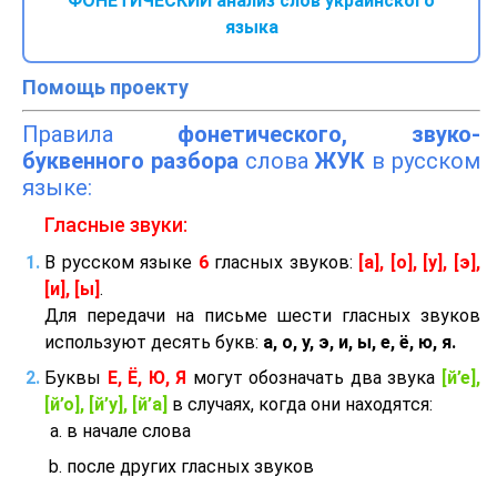
ФОНЕТИЧЕСКИЙ анализ слов украинского
языка
Помощь проекту
Правила
фонетического, звуко-
буквенного разбора
слова
ЖУК
в русском
языке:
Гласные звуки:
В русском языке
6
гласных звуков:
[а], [о], [у], [э],
[и], [ы]
.
Для передачи на письме шести гласных звуков
используют десять букв:
а, о, у, э, и, ы, е, ё, ю, я.
Буквы
Е, Ё, Ю, Я
могут обозначать два звука
[й’е],
[й’о], [й’у], [й’а]
в случаях, когда они находятся:
в начале слова
после других гласных звуков