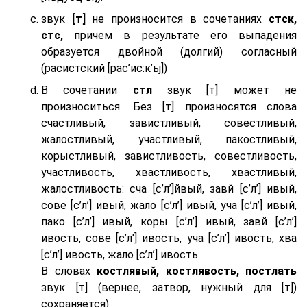
звук
[т]
не произносится в сочетаниях
стск,
стс,
причем в результате его выпадения
образуется двойной (долгий) согласный
(расистский [рас’ис:к’ьj])
В сочетании
стл
звук [т] может не
произноситься. Без [т] произносятся слова
счастливый, завистливый, совестливый,
жалостливый, участливый, пакостливый,
корыстливый, завистливость, совестливость,
участливость, хвастливость, хвастливый,
жалостливость: сча [с’л’]йвый, завй [с’л’] ивый,
сове [с’л’] ивый, жало [с’л’] ивый, уча [с’л’] ивый,
пако [с’л’] ивый, коры [с’л’] ивый, завй [с’л’]
ивость, сове [с’л'] ивость, уча [с’л’] ивость, хва
[с’л’] ивость, жало [с’л’] ивость.
В словах
костлявый, костлявость, постлать
звук [т] (вернее, затвор, нужный для [т])
сохраняется)