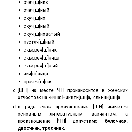
очеч[ш]ник
очеч[ш]ный
скуч[ш]но
скуч[ш]ный
скуч[ш]новатый
пустяч[ш]ный
сквореч[ш]ник
сквореч[ш]ница
сквореч[ш]ный
яич[ш]ница
прачеч[ш]ная
[ШН] на месте ЧН произносится в женских
отчествах на -ична: Никити[шн]а, Ильини[шн]а.
в ряде слов произношение [ШН] является
основным литературным вариантом, а
произношение [ЧН] допустимо:
булочная,
двоечник, троечник
.