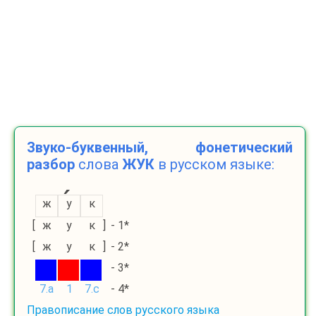
Звуко-буквенный, фонетический
разбор
слова
ЖУК
в русском языке:
ж
у
к
[
ж
у
к
]
- 1*
[
ж
у
к
]
- 2*
- 3*
7.a
1
7.c
- 4*
Правописание слов русского языка