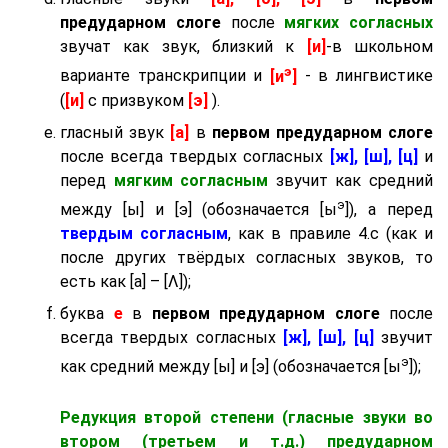
предударном слоге
после
мягких согласных
звучат как звук, близкий к
[и]
-в школьном
э
варианте транскрипции и
[и
]
- в лингвистике
(
[и]
с призвуком
[э]
).
гласный звук
[а]
в
первом предударном слоге
после всегда твердых согласных
[ж], [ш], [ц]
и
перед
мягким согласным
звучит как средний
э
между [ы] и [э] (обозначается [ы
]), а перед
твердым согласным
, как в правиле 4.c (как и
после других твёрдых согласных звуков, то
есть как [а] – [Λ]);
буква
е
в
первом предударном слоге
после
всегда твердых согласных
[ж], [ш], [ц]
звучит
э
как средний между [ы] и [э] (обозначается [ы
]);
Редукция второй степени (гласные звуки во
втором (третьем и т.д.) предударном