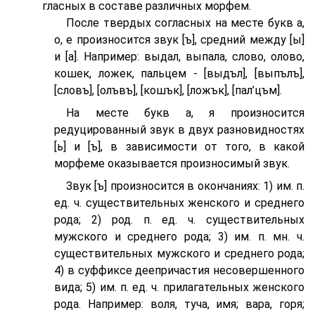
гласных в составе различных морфем.
После твердых согласных на месте букв а,
о, е произносится звук [ъ], средний между [ы]
и [а]. Например: выдал, выпала, слово, олово,
кошек, ложек, пальцем - [выдъл], [выпълъ],
[словъ], [олъвъ], [кошък], [ложък], [пал’цъм].
На месте букв а, я произносится
редуцированный звук в двух разновидностях
[ь] и [ъ], в зависимости от того, в какой
морфеме оказывается произносимый звук.
Звук [ъ] произносится в окончаниях: 1) им. п.
ед. ч. существительных женского и среднего
рода; 2) род. п. ед. ч. существительных
мужского и среднего рода; 3) им. п. мн. ч.
существительных мужского и среднего рода;
4) в суффиксе деепричастия несовершенного
вида; 5) им. п. ед. ч. прилагательных женского
рода. Например: воля, туча, имя; вара, горя;