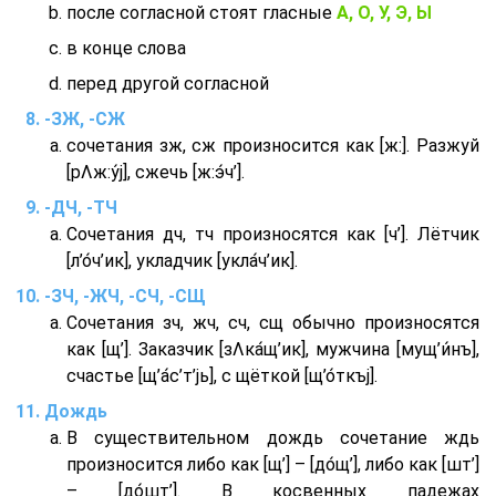
после согласной стоят гласные
А, О, У, Э, Ы
в конце слова
перед другой согласной
-ЗЖ, -СЖ
сочетания зж, сж произносится как [ж:]. Разжуй
[рΛж:у́j], сжечь [ж:э́ч’].
-ДЧ, -ТЧ
Сочетания дч, тч произносятся как [ч’]. Лётчик
[л’о́ч’ик], укладчик [укла́ч’ик].
-ЗЧ, -ЖЧ, -СЧ, -СЩ
Сочетания зч, жч, сч, сщ обычно произносятся
как [щ’]. Заказчик [зΛка́щ’ик], мужчина [мущ’и́нъ],
счастье [щ’а́с’т’jь], с щёткой [щ’о́ткъj].
Дождь
В существительном дождь сочетание ждь
произносится либо как [щ’] – [до́щ’], либо как [шт’]
– [до́шт’]. В косвенных падежах