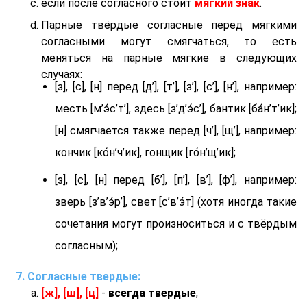
если после согласного стоит
мягкий знак
.
Парные твёрдые согласные перед мягкими
согласными могут смягчаться, то есть
меняться на парные мягкие в следующих
случаях:
[з], [с], [н] перед [д’], [т’], [з’], [с’], [н’], например:
месть [м’э́с’т’], здесь [з’д’э́с’], бантик [ба́н’т’ик];
[н] смягчается также перед [ч’], [щ’], например:
кончик [ко́н’ч’ик], гонщик [го́н’щ’ик];
[з], [с], [н] перед [б’], [п’], [в’], [ф’], например:
зверь [з’в’э́р’], свет [с’в’э́т] (хотя иногда такие
сочетания могут произноситься и с твёрдым
согласным);
Согласные твердые:
[ж], [ш], [ц]
-
всегда твердые
;