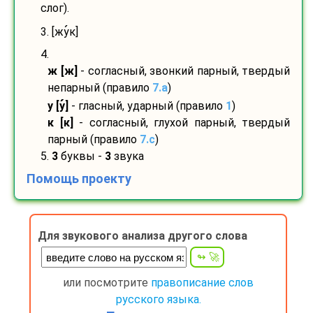
слог).
3. [жу
к]
4.
ж [ж]
- согласный, звонкий парный, твердый
непарный (правило
7.a
)
у [у
]
- гласный, ударный (правило
1
)
к [к]
- согласный, глухой парный, твердый
парный (правило
7.c
)
5.
3
буквы -
3
звука
Помощь проекту
Для звукового анализа другого слова
или посмотрите
правописание слов
русского языка.