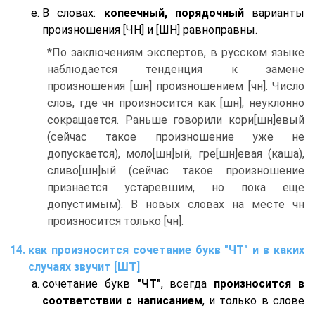
В словах:
копеечный, порядочный
варианты
произношения [ЧН] и [ШН] равноправны.
*По заключениям экспертов, в русском языке
наблюдается тенденция к замене
произношения [шн] произношением [чн]. Число
слов, где чн произносится как [шн], неуклонно
сокращается. Раньше говорили кори[шн]евый
(сейчас такое произношение уже не
допускается), моло[шн]ый, гре[шн]евая (каша),
сливо[шн]ый (сейчас такое произношение
признается устаревшим, но пока еще
допустимым). В новых словах на месте чн
произносится только [чн].
как произносится сочетание букв "ЧТ" и в каких
случаях звучит [ШТ]
сочетание букв
"ЧТ"
, всегда
произносится в
соответствии с написанием
, и только в слове