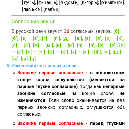
[туч’ь], [ф-ч’aщ’ь]; [в-дом’ь], [в-гор’ь]; [р’имл’ьн’ь];
[пас’ьк’ъ], [пал’ьц].
Согласные звуки:
В русской речи звучат
36
согласных звуков:
[б] —
[б’], [в] — [в’], [г] — [г’], [д] — [д’], [з] — [з’], [к] — [к’],
[л] — [л’], [м] — [м’], [н] — [н’], [п] — [п’], [р] — [р’], [с]
— [с’], [т] — [т’], [ф] — [ф’], [х] — [х’] || [й’], [ч’], [щ’] ||
[ж], [ш], [ц]
Изменения согласных в речи:
Звонкие парные согласные
-
в абсолютном
конце слова оглушаются (меняются на
парные глухие согласные)
, тогда как
непарные
звонкие согласные
на конце слове
не
изменяются
. Если слово оканчивается на два
парных звонких согласных, оглушаются оба
согласных;
Звонкие парные согласные
-
перед глухими