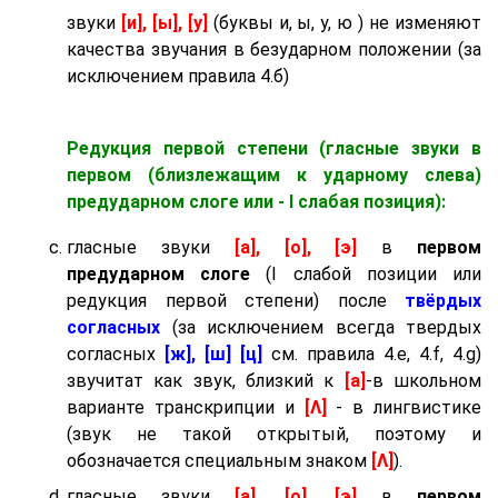
звуки
[и], [ы], [у]
(буквы и, ы, у, ю ) не изменяют
качества звучания в безударном положении (за
исключением правила 4.б)
Редукция первой степени (гласные звуки в
первом (близлежащим к ударному слева)
предударном слоге
или - I слабая позиция):
гласные звуки
[а], [о], [э]
в
первом
предударном слоге
(I слабой позиции или
редукция первой степени) после
твёрдых
согласных
(за исключением всегда твердых
согласных
[ж], [ш] [ц]
см. правила 4.e, 4.f, 4.g)
звучитат как звук, близкий к
[а]
-в школьном
варианте транскрипции и
[Λ]
- в лингвистике
(звук не такой открытый, поэтому и
обозначается специальным знаком
[Λ]
).
гласные звуки
[а], [о], [э]
в
первом