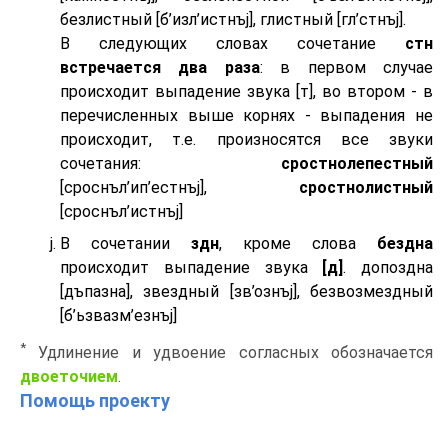
безлистный [б’изл’истнъj], глистный [гл’стнъj].
В следующих словах сочетание
стн
встречается два раза
: в первом случае
происходит выпадение звука [т], во втором - в
перечисленных выше корнях - выпадения не
происходит, т.е. произносятся все звуки
сочетания:
сростнолепестный
[сроснъл’ип’естнъj],
сростнолистный
[сроснъл’истнъj]
В сочетании
здн
, кроме слова
бездна
происходит выпадение звука
[д]
. допоздна
[дъпазна], звездный [зв’ознъj], безвозмездный
[б’ьзвазм’езнъj]
*
Удлинение и удвоение согласных обозначается
двоеточием
.
Помощь проекту