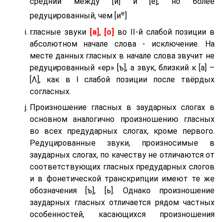
средний между [и] и [е], но более
е
редуцированный, чем [и
]
гласные звуки
[а], [о]
во II-й слабой позиции в
абсолютном начале слова - исключение. На
месте данных гласных в начале слова звучит не
редуцированный «ер» [ъ], а звук, близкий к [а] –
[Λ], как в I слабой позиции после твёрдых
согласных.
Произношение гласных в заударных слогах в
основном аналогично произношению гласных
во всех предударных слогах, кроме первого.
Редуцированные звуки, произносимые в
заударных слогах, по качеству не отличаются от
соответствующих гласных предударных слогов
и в фонетической транскрипции имеют те же
обозначения [ъ], [ь]. Однако произношение
заударных гласных отличается рядом частных
особенностей, касающихся произношения