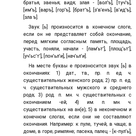
братья, звенья; видя; злая - [вол’ъ], [туч’ъ],
[им’ъ]; [варъ], [гор’ъ]; [брат’ъ], [з’в’eнъ]; [в’ид’ъ];
[зла ъ].
Звук [ь] произносится в конечном слоге,
если он не представляет собой окончание,
перед мягким согласным: память, площадь,
участь, поняли, начали - [пам’ьт’], [площ’ьт’],
[уч’ьс’т’], [пон’ьл’и], [нач’ьл’и].
На месте буквы е произносится звук [ь] в
окончаниях: 1) дат., тв., пр. п. ед. ч.
существительных женского рода; 2) пр. п. ед.
ч. существительных мужского и среднего
рода; 3) род. п. мн. ч. существительных с
окончанием -ей; 4) им. п. мн. ч.
существительных на ан(е); 5) в неконечном и
конечном слогах, если они не составляют
окончания. Например: к пуле, тучей, в чаще; в
доме, в горе; римляне; пасека, палец - [к-пул’ь],