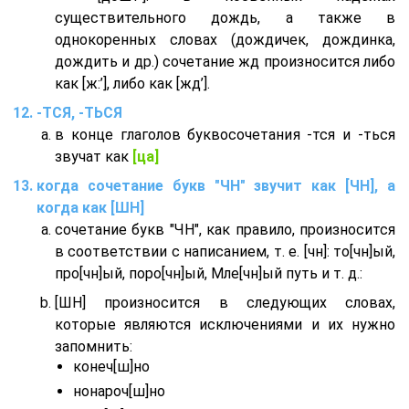
существительного дождь, а также в
однокоренных словах (дождичек, дождинка,
дождить и др.) сочетание жд произносится либо
как [ж:’], либо как [жд’].
-ТСЯ, -ТЬСЯ
в конце глаголов буквосочетания -тся и -ться
звучат как
[ца]
когда сочетание букв "ЧН" звучит как [ЧН], а
когда как [ШН]
сочетание букв "ЧН", как правило, произносится
в соответствии с написанием, т. е. [чн]: то[чн]ый,
про[чн]ый, поро[чн]ый, Мле[чн]ый путь и т. д.:
[ШН] произносится в следующих словах,
которые являются исключениями и их нужно
запомнить:
конеч[ш]но
нонароч[ш]но