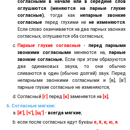
согласными в начале или в середине слов
оглушаются (меняются на парные глухие
согласные)
, тогда как
непарные звонкие
согласные
перед глухими не
не изменяются
.
Если слово оканчивается на два парных звонких
согласных, оглушаются оба согласных;
Парные глухие согласные
-
перед парными
звонкими согласными
меняются на,
парные
звонкие согласные.
Если при этом образуются
два одинаковых звука, то они обычно
сливаются в один (обычно долгий) звук. Перед
непарными звонкими согласными и [в], [в’]
парные глухие согласные не изменяются;
Согласный
[г]
перед
[к]
заменяется на
[х]
;
Согласные мягкие:
[й’], [ч’], [щ’]
-
всегда мягкие
;
если после согласных идут буквы
е, ё, и, ю, я
.