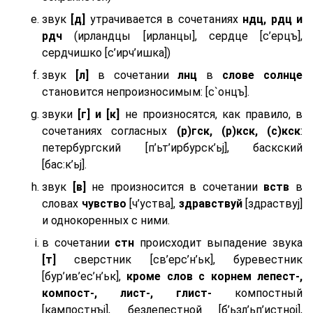
звук
[д]
утрачивается в сочетаниях
ндц, рдц и
рдч
(ирландцы [ирланцы], сердце [с’ерцъ],
сердчишко [с’ирч’ишка])
звук
[л]
в сочетании
лнц
в
слове солнце
становится непроизносимым: [с`онцъ].
звуки
[г] и [к]
не произносятся, как правило, в
сочетаниях согласных
(р)гск, (р)кск, (с)кск
:
петербургский [п’ьт’ирбурск’ьj], баскский
[бас:к’ьj].
звук
[в]
не произносится в сочетании
вств
в
словах
чувство
[ч’уства],
здравствуй
[здраствуj]
и однокоренных с ними.
в сочетании
стн
происходит выпадение звука
[т]
сверстник [св’ерс’н’ьк], буревестник
[бур’ив’ес’н’ьк],
кроме слов с корнем лепест-,
компост-, лист-, глист-
компостный
[кампостнъj], безлепестной [б’ьзл’ьп’истноj],