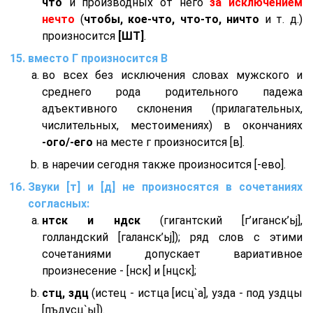
что
и производных от него
за исключением
нечто
(
чтобы, кое-что, что-то, ничто
и т. д.)
произносится
[ШТ]
.
вместо Г произносится В
во всех без исключения словах мужского и
среднего рода родительного падежа
адъективного склонения (прилагательных,
числительных, местоимениях) в окончаниях
-ого/-его
на месте г произносится [в].
в наречии сегодня также произносится [-ево].
Звуки [т] и [д] не произносятся в сочетаниях
согласных:
нтск и ндск
(гигантский [г’иганск’ьj],
голландский [галанск’ьj]); ряд слов с этими
сочетаниями допускает вариативное
произнесение - [нск] и [нцск];
стц, здц
(истец - истца [исц`а], узда - под уздцы
[пъдусц`ы]).