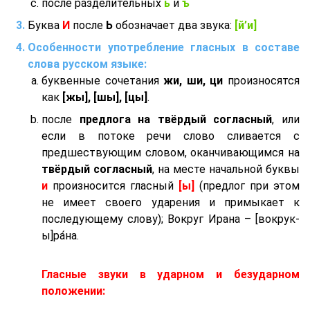
после разделительных
ь
и
ъ
Буква
И
после
Ь
обозначает два звука:
[й’и]
Особенности употребление гласных в составе
слова русском языке:
буквенные сочетания
жи, ши, ци
произносятся
как
[жы], [шы], [цы]
.
после
предлога на твёрдый согласный
, или
если в потоке речи слово сливается с
предшествующим словом, оканчивающимся на
твёрдый согласный
, на месте начальной буквы
и
произносится гласный
[ы]
(предлог при этом
не имеет своего ударения и примыкает к
последующему слову); Вокруг Ирана – [вокрук-
ы]ра́на.
Гласные звуки в ударном и безударном
положении: