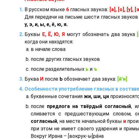
В русском языке
6
гласных звуков:
[а], [о], [у], [
Для передачи на письме шести гласных звуков
у, э, и, ы, е, ё, ю, я.
Буквы
Е, Ё, Ю, Я
могут обозначать два звука
[
когда они находятся:
в начале слова
после других гласных звуков
после разделительных
ь
и
ъ
Буква
И
после
Ь
обозначает два звука:
[й’и]
Особенности употребление гласных в составе
буквенные сочетания
жи, ши, ци
произносят
после
предлога на твёрдый согласный
, 
сливается с предшествующим словом, 
согласный
, на месте начальной буквы
и
прои
при этом не имеет своего ударения и прим
Вокруг Ирана – [вокрук-ы]ра́на.