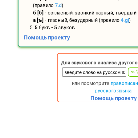
(правило
7.d
)
б [б]
- согласный, звонкий парный, твердый
а [ъ]
- гласный, безударный (правило
4.gj
)
5.
5
букв -
5
звуков
Помощь проекту
Для звукового анализа другого
или посмотрите
правописан
русского языка.
Помощь проекту