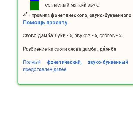
- согласный мягкий звук.
*
4
- правила
фонетического, звуко-буквенного
Помощь проекту
Слово
дамба
: букв -
5
, звуков -
5
, слогов -
2
Разбиение на слоги слова дамба :
да
м-
ба
Полный
фонетический, звуко-буквенный
представлен далее.