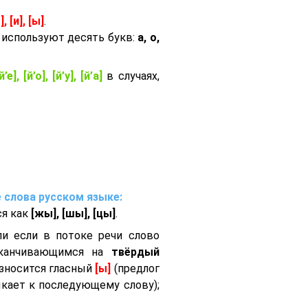
э], [и], [ы]
.
 используют десять букв:
а, о,
й’е], [й’о], [й’у], [й’а]
в случаях,
 слова русском языке:
ся как
[жы], [шы], [цы]
.
или если в потоке речи слово
оканчивающимся на
твёрдый
зносится гласный
[ы]
(предлог
ыкает к последующему слову);