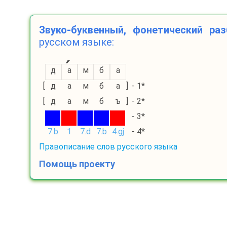
Звуко-буквенный, фонетический раз
русском языке:
д
а
м
б
а
[
д
а
м
б
а
]
- 1*
[
д
а
м
б
ъ
]
- 2*
- 3*
7.b
1
7.d
7.b
4.gj
- 4*
Правописание слов русского языка
Помощь проекту