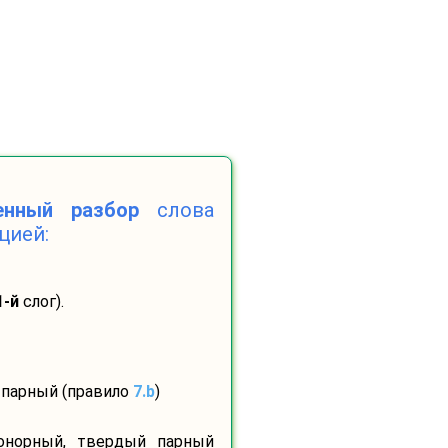
венный разбор
слова
цией:
1-й
слог).
 парный (правило
7.b
)
сонорный, твердый парный