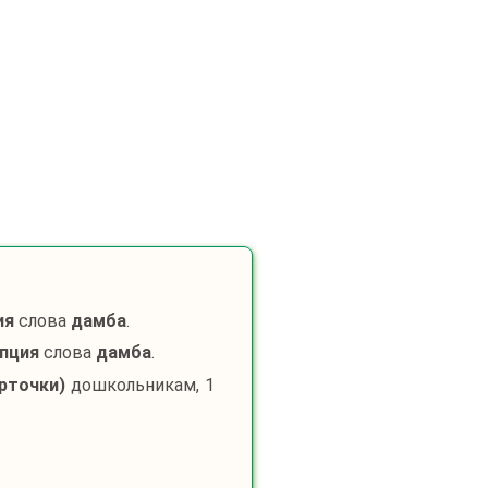
ия
слова
дамба
.
ипция
слова
дамба
.
рточки)
дошкольникам, 1