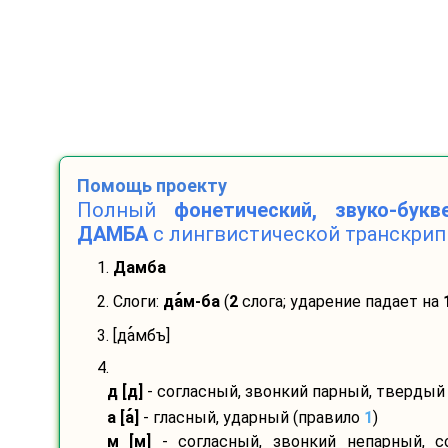
Помощь проекту
Полный
фонетический, звуко-бук
ДАМБА
с лингвистической транскрип
1.
Дамба
2. Слоги:
да
м-
ба
(
2
слога; ударение падает на
3. [да
мбъ]
4.
д [д]
- согласный, звонкий парный, твердый
а [а
]
- гласный, ударный (правило
1
)
м [м]
- согласный, звонкий непарный, 