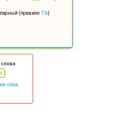
 парный (правило
7.b
)
 слова
ие слов