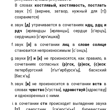
В словах
костлявый, костлявость, постлать
звук [т] (вернее, затвор, нужный для [т])
сохраняется)
звук
[д]
утрачивается в сочетаниях
ндц, рдц и
рдч
(ирландцы [ирланцы], сердце [с’ерцъ],
сердчишко [с’ирч’ишка])
звук
[л]
в сочетании
лнц
в
слове солнце
становится непроизносимым: [с`онцъ].
звуки
[г] и [к]
не произносятся, как правило, в
сочетаниях согласных
(р)гск, (р)кск, (с)кск
:
петербургский [п’ьт’ирбурск’ьj], баскский
[бас:к’ьj].
звук
[в]
не произносится в сочетании
вств
в
словах
чувство
[ч’уства],
здравствуй
[здраствуj]
и однокоренных с ними.
в сочетании
стн
происходит выпадение звука
[т]
сверстник [св’ерс’н’ьк], буревестник