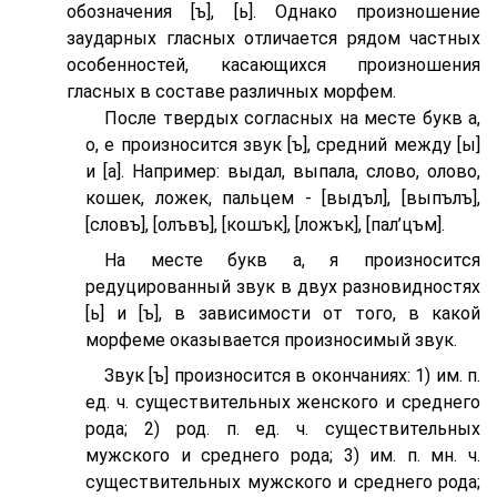
обозначения [ъ], [ь]. Однако произношение
заударных гласных отличается рядом частных
особенностей, касающихся произношения
гласных в составе различных морфем.
После твердых согласных на месте букв а,
о, е произносится звук [ъ], средний между [ы]
и [а]. Например: выдал, выпала, слово, олово,
кошек, ложек, пальцем - [выдъл], [выпълъ],
[словъ], [олъвъ], [кошък], [ложък], [пал’цъм].
На месте букв а, я произносится
редуцированный звук в двух разновидностях
[ь] и [ъ], в зависимости от того, в какой
морфеме оказывается произносимый звук.
Звук [ъ] произносится в окончаниях: 1) им. п.
ед. ч. существительных женского и среднего
рода; 2) род. п. ед. ч. существительных
мужского и среднего рода; 3) им. п. мн. ч.
существительных мужского и среднего рода;