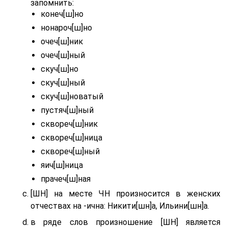
запомнить:
конеч[ш]но
нонароч[ш]но
очеч[ш]ник
очеч[ш]ный
скуч[ш]но
скуч[ш]ный
скуч[ш]новатый
пустяч[ш]ный
сквореч[ш]ник
сквореч[ш]ница
сквореч[ш]ный
яич[ш]ница
прачеч[ш]ная
[ШН] на месте ЧН произносится в женских
отчествах на -ична: Никити[шн]а, Ильини[шн]а.
в ряде слов произношение [ШН] является