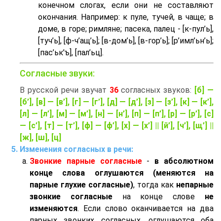
конечном слогах, если они не составляют
окончания. Например: к пуле, тучей, в чаще; в
доме, в горе; римляне; пасека, палец - [к-пул’ь],
[туч’ь], [ф-ч’aщ’ь]; [в-дом’ь], [в-гор’ь]; [р’имл’ьн’ь];
[пас’ьк’ъ], [пал’ьц].
Согласные звуки:
В русской речи звучат
36
согласных звуков:
[б] —
[б’], [в] — [в’], [г] — [г’], [д] — [д’], [з] — [з’], [к] — [к’],
[л] — [л’], [м] — [м’], [н] — [н’], [п] — [п’], [р] — [р’], [с]
— [с’], [т] — [т’], [ф] — [ф’], [х] — [х’] || [й’], [ч’], [щ’] ||
[ж], [ш], [ц]
Изменения согласных в речи:
Звонкие парные согласные
-
в абсолютном
конце слова оглушаются (меняются на
парные глухие согласные)
, тогда как
непарные
звонкие согласные
на конце слове
не
изменяются
. Если слово оканчивается на два
парных звонких согласных, оглушаются оба