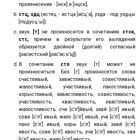
произнесение - [нск] и [нцск];
стц, здц
(истец - истца [исц`а], узда - под уздцы
[пъдусц`ы]).
звук
[т]
не произносится в сочетаниях
стск,
стс,
причем в результате его выпадения
образуется двойной (долгий) согласный
(расистский [рас’ис:к’ьj])
В сочетании
стл
звук [т] может не
произноситься. Без [т] произносятся слова
счастливый, завистливый, совестливый,
жалостливый, участливый, пакостливый,
корыстливый, завистливость, совестливость,
участливость, хвастливость, хвастливый,
жалостливость: сча [с’л’]йвый, завй [с’л’] ивый,
сове [с’л’] ивый, жало [с’л’] ивый, уча [с’л’] ивый,
пако [с’л’] ивый, коры [с’л’] ивый, завй [с’л’]
ивость, сове [с’л'] ивость, уча [с’л’] ивость, хва
[с’л’] ивость, жало [с’л’] ивость.