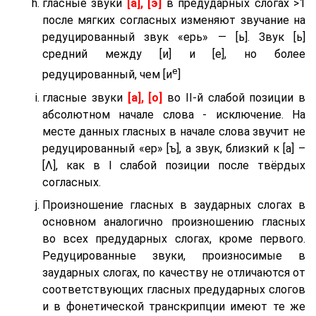
гласные звуки
[а], [э]
в предударных слогах >1
после мягких согласных изменяют звучание на
редуцированный звук «ерь» — [ь]. Звук [ь]
средний между [и] и [е], но более
е
редуцированный, чем [и
]
гласные звуки
[а], [о]
во II-й слабой позиции в
абсолютном начале слова - исключение. На
месте данных гласных в начале слова звучит не
редуцированный «ер» [ъ], а звук, близкий к [а] –
[Λ], как в I слабой позиции после твёрдых
согласных.
Произношение гласных в заударных слогах в
основном аналогично произношению гласных
во всех предударных слогах, кроме первого.
Редуцированные звуки, произносимые в
заударных слогах, по качеству не отличаются от
соответствующих гласных предударных слогов
и в фонетической транскрипции имеют те же