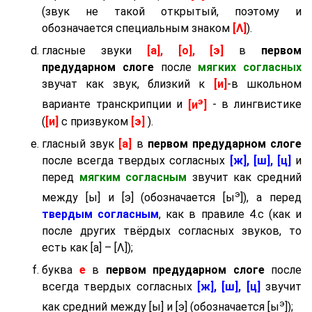
(звук не такой открытый, поэтому и
обозначается специальным знаком
[Λ]
).
гласные звуки
[а], [о], [э]
в
первом
предударном слоге
после
мягких согласных
звучат как звук, близкий к
[и]
-в школьном
э
варианте транскрипции и
[и
]
- в лингвистике
(
[и]
с призвуком
[э]
).
гласный звук
[а]
в
первом предударном слоге
после всегда твердых согласных
[ж], [ш], [ц]
и
перед
мягким согласным
звучит как средний
э
между [ы] и [э] (обозначается [ы
]), а перед
твердым согласным
, как в правиле 4.c (как и
после других твёрдых согласных звуков, то
есть как [а] – [Λ]);
буква
е
в
первом предударном слоге
после
всегда твердых согласных
[ж], [ш], [ц]
звучит
э
как средний между [ы] и [э] (обозначается [ы
]);