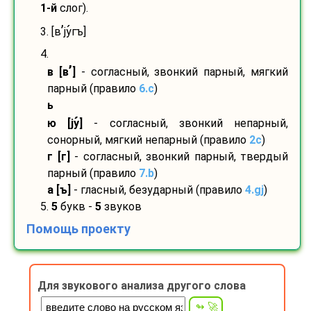
1-й
слог).
’
3. [в
ју
гъ]
4.
’
в [в
]
- согласный, звонкий парный, мягкий
парный (правило
6.c
)
ь
ю [ју
]
- согласный, звонкий непарный,
сонорный, мягкий непарный (правило
2c
)
г [г]
- согласный, звонкий парный, твердый
парный (правило
7.b
)
а [ъ]
- гласный, безударный (правило
4.gj
)
5.
5
букв -
5
звуков
Помощь проекту
Для звукового анализа другого слова