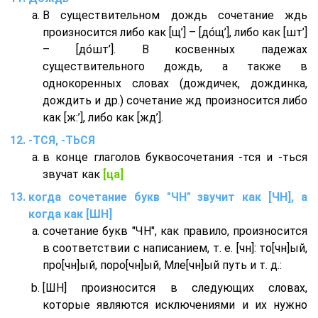
В существительном дождь сочетание ждь
произносится либо как [щ’] – [до́щ’], либо как [шт’]
– [до́шт’]. В косвенных падежах
существительного дождь, а также в
однокоренных словах (дождичек, дождинка,
дождить и др.) сочетание жд произносится либо
как [ж:’], либо как [жд’].
-ТСЯ, -ТЬСЯ
в конце глаголов буквосочетания -тся и -ться
звучат как
[ца]
когда сочетание букв "ЧН" звучит как [ЧН], а
когда как [ШН]
сочетание букв "ЧН", как правило, произносится
в соответствии с написанием, т. е. [чн]: то[чн]ый,
про[чн]ый, поро[чн]ый, Мле[чн]ый путь и т. д.:
[ШН] произносится в следующих словах,
которые являются исключениями и их нужно