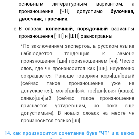
основным литературным вариантом, а
произношение [ЧН] допустимо:
булочная,
двоечник, троечник
.
В словах:
копеечный, порядочный
варианты
произношения [ЧН] и [ШН] равноправны.
*По заключениям экспертов, в русском языке
наблюдается тенденция к замене
произношения [шн] произношением [чн]. Число
слов, где чн произносится как [шн], неуклонно
сокращается. Раньше говорили кори[шн]евый
(сейчас такое произношение уже не
допускается), моло[шн]ый, гре[шн]евая (каша),
сливо[шн]ый (сейчас такое произношение
признается устаревшим, но пока еще
допустимым). В новых словах на месте чн
произносится только [чн].
как произносится сочетание букв "ЧТ" и в каких