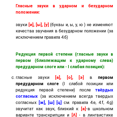
Гласные звуки в ударном и безударном
положении:
звуки
[и], [ы], [у]
(буквы и, ы, у, ю ) не изменяют
качества звучания в безударном положении (за
исключением правила 4.б)
Редукция первой степени (гласные звуки в
первом (близлежащим к ударному слева)
предударном слоге
или - I слабая позиция):
гласные звуки
[а], [о], [э]
в
первом
предударном слоге
(I слабой позиции или
редукция первой степени) после
твёрдых
согласных
(за исключением всегда твердых
согласных
[ж], [ш] [ц]
см. правила 4.e, 4.f, 4.g)
звучитат как звук, близкий к
[а]
-в школьном
варианте транскрипции и
[Λ]
- в лингвистике