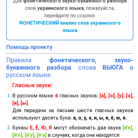
Для
фонетического звуко-буквенного разбора
слов
украинского языка
, пожалуйста,
перейдите по ссылке:
ФОНЕТИЧЕСКИЙ анализ слов украинского
языка
Помощь проекту
Правила
фонетического, звуко-
буквенного разбора
слова
ВЬЮГА
в
русском языке:
Гласные звуки:
В русском языке
6
гласных звуков:
[а], [о], [у], [э],
[и], [ы]
.
Для передачи на письме шести гласных звуков
используют десять букв:
а, о, у, э, и, ы, е, ё, ю, я.
Буквы
Е, Ё, Ю, Я
могут обозначать два звука
[й’е],
[й’о], [й’у], [й’а]
в случаях, когда они находятся: