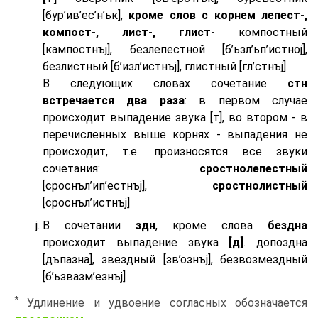
[бур’ив’ес’н’ьк],
кроме слов с корнем лепест-,
компост-, лист-, глист-
компостный
[кампостнъj], безлепестной [б’ьзл’ьп’истноj],
безлистный [б’изл’истнъj], глистный [гл’стнъj].
В следующих словах сочетание
стн
встречается два раза
: в первом случае
происходит выпадение звука [т], во втором - в
перечисленных выше корнях - выпадения не
происходит, т.е. произносятся все звуки
сочетания:
сростнолепестный
[сроснъл’ип’естнъj],
сростнолистный
[сроснъл’истнъj]
В сочетании
здн
, кроме слова
бездна
происходит выпадение звука
[д]
. допоздна
[дъпазна], звездный [зв’ознъj], безвозмездный
[б’ьзвазм’езнъj]
*
Удлинение и удвоение согласных обозначается