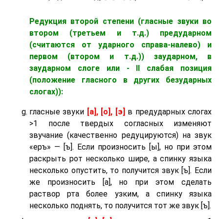
Редукция второй степени (гласные звуки во
втором (третьем и т.д.) предударном
(считаются от ударного справа-налево) и
первом (втором и т.д.)) заударном
, в
заударном слоге
или - II слабая позиция
(положение гласного в других безударных
слогах)):
гласные звуки
[а], [о], [э]
в предударных слогах
>1 после твердых согласных изменяют
звучание (качественно редуцируются) на звук
«еръ» — [ъ]. Если произносить [ы], но при этом
раскрыть рот несколько шире, а спинку языка
несколько опустить, то получится звук [ъ]. Если
же произносить [а], но при этом сделать
раствор рта более узким, а спинку языка
несколько поднять, то получится тот же звук [ъ].