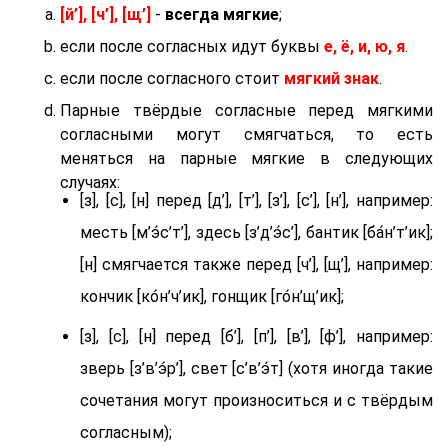
[й’], [ч’], [щ’]
-
всегда мягкие
;
если после согласных идут буквы
е, ё, и, ю, я
.
если после согласного стоит
мягкий знак
.
Парные твёрдые согласные перед мягкими
согласными могут смягчаться, то есть
меняться на парные мягкие в следующих
случаях:
[з], [с], [н] перед [д’], [т’], [з’], [с’], [н’], например:
месть [м’э́с’т’], здесь [з’д’э́с’], бантик [ба́н’т’ик];
[н] смягчается также перед [ч’], [щ’], например:
кончик [ко́н’ч’ик], гонщик [го́н’щ’ик];
[з], [с], [н] перед [б’], [п’], [в’], [ф’], например:
зверь [з’в’э́р’], свет [с’в’э́т] (хотя иногда такие
сочетания могут произноситься и с твёрдым
согласным);