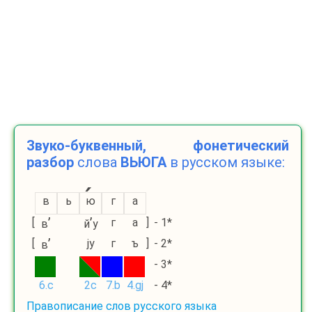
Звуко-буквенный, фонетический
разбор
слова
ВЬЮГА
в русском языке:
в
ь
ю
г
а
’
’
[
г
а
]
- 1*
в
й
у
’
[
ју
г
ъ
]
- 2*
в
- 3*
6.c
2c
7.b
4.gj
- 4*
Правописание слов русского языка