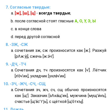
Согласные твердые:
[ж], [ш], [ц]
-
всегда твердые
;
после согласной стоят гласные
А, О, У, Э, Ы
в конце слова
перед другой согласной
-ЗЖ, -СЖ
сочетания зж, сж произносится как [ж:]. Разжуй
[рΛж:у́j], сжечь [ж:э́ч’].
-ДЧ, -ТЧ
Сочетания дч, тч произносятся как [ч’]. Лётчик
[л’о́ч’ик], укладчик [укла́ч’ик].
-ЗЧ, -ЖЧ, -СЧ, -СЩ
Сочетания зч, жч, сч, сщ обычно произносятся
как [щ’]. Заказчик [зΛка́щ’ик], мужчина [мущ’и́нъ],
счастье [щ’а́с’т’jь], с щёткой [щ’о́ткъj].
Дождь