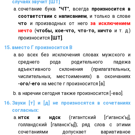
случаях звучит [ШТ]
сочетание букв
"ЧТ"
, всегда
произносится в
соответствии с написанием
, и только в слове
что
и производных от него
за исключением
нечто
(
чтобы, кое-что, что-то, ничто
и т. д.)
произносится
[ШТ]
.
вместо Г произносится В
во всех без исключения словах мужского и
среднего рода родительного падежа
адъективного склонения (прилагательных,
числительных, местоимениях) в окончаниях
-ого/-его
на месте г произносится [в].
в наречии сегодня также произносится [-ево].
Звуки [т] и [д] не произносятся в сочетаниях
согласных:
нтск и ндск
(гигантский [г’иганск’ьj],
голландский [галанск’ьj]); ряд слов с этими
сочетаниями допускает вариативное