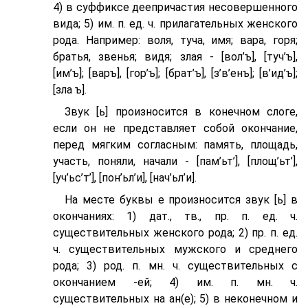
4) в суффиксе деепричастия несовершенного
вида; 5) им. п. ед. ч. прилагательных женского
рода. Например: воля, туча, имя; вара, горя;
братья, звенья; видя; злая - [вол’ъ], [туч’ъ],
[им’ъ]; [варъ], [гор’ъ]; [брат’ъ], [з’в’eнъ]; [в’ид’ъ];
[зла ъ].
Звук [ь] произносится в конечном слоге,
если он не представляет собой окончание,
перед мягким согласным: память, площадь,
участь, поняли, начали - [пам’ьт’], [площ’ьт’],
[уч’ьс’т’], [пон’ьл’и], [нач’ьл’и].
На месте буквы е произносится звук [ь] в
окончаниях: 1) дат., тв., пр. п. ед. ч.
существительных женского рода; 2) пр. п. ед.
ч. существительных мужского и среднего
рода; 3) род. п. мн. ч. существительных с
окончанием -ей; 4) им. п. мн. ч.
существительных на ан(е); 5) в неконечном и