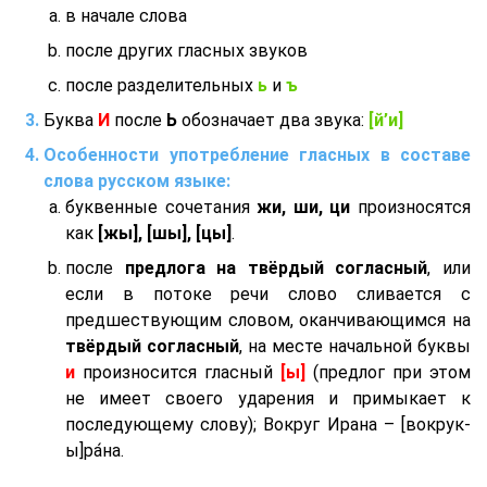
в начале слова
после других гласных звуков
после разделительных
ь
и
ъ
Буква
И
после
Ь
обозначает два звука:
[й’и]
Особенности употребление гласных в составе
слова русском языке:
буквенные сочетания
жи, ши, ци
произносятся
как
[жы], [шы], [цы]
.
после
предлога на твёрдый согласный
, или
если в потоке речи слово сливается с
предшествующим словом, оканчивающимся на
твёрдый согласный
, на месте начальной буквы
и
произносится гласный
[ы]
(предлог при этом
не имеет своего ударения и примыкает к
последующему слову); Вокруг Ирана – [вокрук-
ы]ра́на.