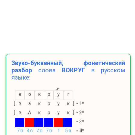
Звуко-буквенный, фонетический
разбор
слова
ВОКРУГ
в русском
языке:
в
о
к
р
у
г
[
в
a
к
р
у
к
]
- 1*
[
в
Λ
к
р
у
к
]
- 2*
- 3*
7.b
4.c
7.d
7.b
1
5.a
- 4*