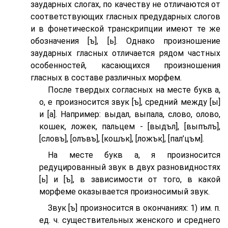
заударных слогах, по качеству не отличаются от
соответствующих гласных предударных слогов
и в фонетической транскрипции имеют те же
обозначения [ъ], [ь]. Однако произношение
заударных гласных отличается рядом частных
особенностей, касающихся произношения
гласных в составе различных морфем.
После твердых согласных на месте букв а,
о, е произносится звук [ъ], средний между [ы]
и [а]. Например: выдал, выпала, слово, олово,
кошек, ложек, пальцем - [выдъл], [выпълъ],
[словъ], [олъвъ], [кошък], [ложък], [пал’цъм].
На месте букв а, я произносится
редуцированный звук в двух разновидностях
[ь] и [ъ], в зависимости от того, в какой
морфеме оказывается произносимый звук.
Звук [ъ] произносится в окончаниях: 1) им. п.
ед. ч. существительных женского и среднего