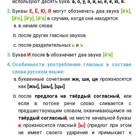
используют десять букв:
а, о, у, э, и, ы, е, ё, ю, я.
Буквы
Е, Ё, Ю, Я
могут обозначать два звука
[й’е],
[й’о], [й’у], [й’а]
в случаях, когда они находятся:
в начале слова
после других гласных звуков
после разделительных
ь
и
ъ
Буква
И
после
Ь
обозначает два звука:
[й’и]
Особенности употребление гласных в составе
слова русском языке:
буквенные сочетания
жи, ши, ци
произносятся
как
[жы], [шы], [цы]
.
после
предлога на твёрдый согласный
, или
если в потоке речи слово сливается с
предшествующим словом, оканчивающимся на
твёрдый согласный
, на месте начальной буквы
и
произносится гласный
[ы]
(предлог при этом
не имеет своего ударения и примыкает к