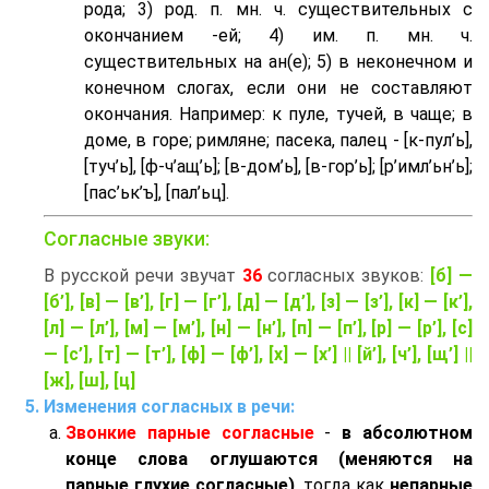
рода; 3) род. п. мн. ч. существительных с
окончанием -ей; 4) им. п. мн. ч.
существительных на ан(е); 5) в неконечном и
конечном слогах, если они не составляют
окончания. Например: к пуле, тучей, в чаще; в
доме, в горе; римляне; пасека, палец - [к-пул’ь],
[туч’ь], [ф-ч’aщ’ь]; [в-дом’ь], [в-гор’ь]; [р’имл’ьн’ь];
[пас’ьк’ъ], [пал’ьц].
Согласные звуки:
В русской речи звучат
36
согласных звуков:
[б] —
[б’], [в] — [в’], [г] — [г’], [д] — [д’], [з] — [з’], [к] — [к’],
[л] — [л’], [м] — [м’], [н] — [н’], [п] — [п’], [р] — [р’], [с]
— [с’], [т] — [т’], [ф] — [ф’], [х] — [х’] || [й’], [ч’], [щ’] ||
[ж], [ш], [ц]
Изменения согласных в речи:
Звонкие парные согласные
-
в абсолютном
конце слова оглушаются (меняются на
парные глухие согласные)
, тогда как
непарные