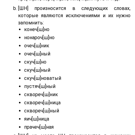
[ШН] произносится в следующих словах,
которые являются исключениями и их нужно
запомнить:
конеч[ш]но
нонароч[ш]но
очеч[ш]ник
очеч[ш]ный
скуч[ш]но
скуч[ш]ный
скуч[ш]новатый
пустяч[ш]ный
сквореч[ш]ник
сквореч[ш]ница
сквореч[ш]ный
яич[ш]ница
прачеч[ш]ная