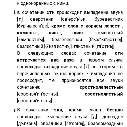
и однокоренных с ними.
в сочетании
стн
происходит выпадение звука
[т]
сверстник [св’ерс’н’ьк], буревестник
[бур’ив’ес’н’ьк],
кроме слов с корнем лепест-,
компост-, лист-, глист-
компостный
[кампостнъj], безлепестной [б’ьзл’ьп’истноj],
безлистный [б’изл’истнъj], глистный [гл’стнъj].
В следующих словах сочетание
стн
встречается два раза
: в первом случае
происходит выпадение звука [т], во втором - в
перечисленных выше корнях - выпадения не
происходит, т.е. произносятся все звуки
сочетания:
сростнолепестный
[сроснъл’ип’естнъj],
сростнолистный
[сроснъл’истнъj]
В сочетании
здн
, кроме слова
бездна
происходит выпадение звука
[д]
. допоздна
[дъпазна], звездный [зв’ознъj], безвозмездный