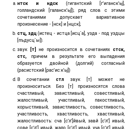
нтск и ндск
(гигантский [г’иганск’ьj],
голландский [галанск’ьj]); ряд слов с этими
сочетаниями допускает вариативное
произнесение - [нск] и [нцск];
стц, здц
(истец - истца [исц`а], узда - под уздцы
[пъдусц`ы]).
звук
[т]
не произносится в сочетаниях
стск,
стс,
причем в результате его выпадения
образуется двойной (долгий) согласный
(расистский [рас’ис:к’ьj])
В сочетании
стл
звук [т] может не
произноситься. Без [т] произносятся слова
счастливый, завистливый, совестливый,
жалостливый, участливый, пакостливый,
корыстливый, завистливость, совестливость,
участливость, хвастливость, хвастливый,
жалостливость: сча [с’л’]йвый, завй [с’л’] ивый,
сове [с’л’] ивый, жало [с’л’] ивый, уча [с’л’] ивый,