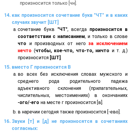
произносится только [чн].
как произносится сочетание букв "ЧТ" и в каких
случаях звучит [ШТ]
сочетание букв
"ЧТ"
, всегда
произносится в
соответствии с написанием
, и только в слове
что
и производных от него
за исключением
нечто
(
чтобы, кое-что, что-то, ничто
и т. д.)
произносится
[ШТ]
.
вместо Г произносится В
во всех без исключения словах мужского и
среднего рода родительного падежа
адъективного склонения (прилагательных,
числительных, местоимениях) в окончаниях
-ого/-его
на месте г произносится [в].
в наречии сегодня также произносится [-ево].
Звуки [т] и [д] не произносятся в сочетаниях
согласных: