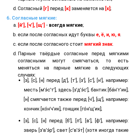
Согласный
[г]
перед
[к]
заменяется на
[х]
;
Согласные мягкие:
[й’], [ч’], [щ’]
-
всегда мягкие
;
если после согласных идут буквы
е, ё, и, ю, я
.
если после согласного стоит
мягкий знак
.
Парные твёрдые согласные перед мягкими
согласными могут смягчаться, то есть
меняться на парные мягкие в следующих
случаях:
[з], [с], [н] перед [д’], [т’], [з’], [с’], [н’], например:
месть [м’э́с’т’], здесь [з’д’э́с’], бантик [ба́н’т’ик];
[н] смягчается также перед [ч’], [щ’], например:
кончик [ко́н’ч’ик], гонщик [го́н’щ’ик];
[з], [с], [н] перед [б’], [п’], [в’], [ф’], например:
зверь [з’в’э́р’], свет [с’в’э́т] (хотя иногда такие