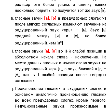
раствор рта более узким, а спинку языка
несколько поднять, то получится тот же звук [ъ].
гласные звуки
[а], [э]
в предударных слогах >1
после мягких согласных изменяют звучание на
редуцированный звук «ерь» — [ь]. Звук [ь]
средний между [и] и [е], но более
е
редуцированный, чем [и
]
гласные звуки
[а], [о]
во II-й слабой позиции в
абсолютном начале слова - исключение. На
месте данных гласных в начале слова звучит не
редуцированный «ер» [ъ], а звук, близкий к [а] –
[Λ], как в I слабой позиции после твёрдых
согласных.
Произношение гласных в заударных слогах в
основном аналогично произношению гласных
во всех предударных слогах, кроме первого.
Редуцированные звуки, произносимые в