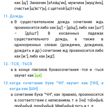
как [щ’]. Заказчик [зΛка́щ’ик], мужчина [мущ’и́нъ],
счастье [щ’а́с’т’jь], с щёткой [щ’о́ткъj].
Дождь
В существительном дождь сочетание ждь
произносится либо как [щ’] – [до́щ’], либо как [шт’]
– [до́шт’]. В косвенных падежах
существительного дождь, а также в
однокоренных словах (дождичек, дождинка,
дождить и др.) сочетание жд произносится либо
как [ж:’], либо как [жд’].
-ТСЯ, -ТЬСЯ
в конце глаголов буквосочетания -тся и -ться
звучат как
[ца]
когда сочетание букв "ЧН" звучит как [ЧН], а
когда как [ШН]
сочетание букв "ЧН", как правило, произносится
в соответствии с написанием, т. е. [чн]: то[чн]ый,
про[чн]ый, поро[чн]ый, Мле[чн]ый путь и т. д.: