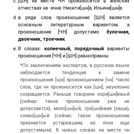
[ШН] на месте ЧН произносится в женских
отчествах на -ична: Никити[шн]а, Ильини[шн]а.
в ряде слов произношение [ШН] является
основным литературным вариантом, а
произношение [ЧН] допустимо:
булочная,
двоечник, троечник
.
В словах:
копеечный, порядочный
варианты
произношения [ЧН] и [ШН] равноправны.
*По заключениям экспертов, в русском языке
наблюдается тенденция к замене
произношения [шн] произношением [чн]. Число
слов, где чн произносится как [шн], неуклонно
сокращается. Раньше говорили кори[шн]евый
(сейчас такое произношение уже не
допускается), моло[шн]ый, гре[шн]евая (каша),
сливо[шн]ый (сейчас такое произношение
признается устаревшим, но пока еще
допустимым). В новых словах на месте чн