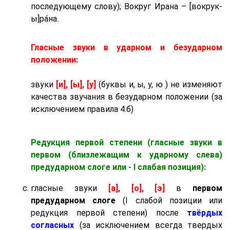
последующему слову); Вокруг Ирана – [вокрук-
ы]ра́на.
Гласные звуки в ударном и безударном
положении:
звуки
[и], [ы], [у]
(буквы и, ы, у, ю ) не изменяют
качества звучания в безударном положении (за
исключением правила 4.б)
Редукция первой степени (гласные звуки в
первом (близлежащим к ударному слева)
предударном слоге
или - I слабая позиция):
гласные звуки
[а], [о], [э]
в
первом
предударном слоге
(I слабой позиции или
редукция первой степени) после
твёрдых
согласных
(за исключением всегда твердых