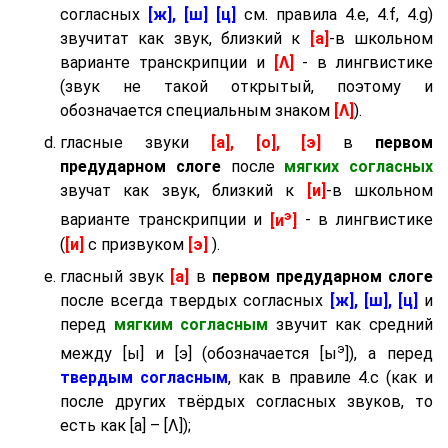
согласных
[ж], [ш] [ц]
см. правила 4.e, 4.f, 4.g)
звучитат как звук, близкий к
[а]
-в школьном
варианте транскрипции и
[Λ]
- в лингвистике
(звук не такой открытый, поэтому и
обозначается специальным знаком
[Λ]
).
гласные звуки
[а], [о], [э]
в
первом
предударном слоге
после
мягких согласных
звучат как звук, близкий к
[и]
-в школьном
э
варианте транскрипции и
[и
]
- в лингвистике
(
[и]
с призвуком
[э]
).
гласный звук
[а]
в
первом предударном слоге
после всегда твердых согласных
[ж], [ш], [ц]
и
перед
мягким согласным
звучит как средний
э
между [ы] и [э] (обозначается [ы
]), а перед
твердым согласным
, как в правиле 4.c (как и
после других твёрдых согласных звуков, то
есть как [а] – [Λ]);