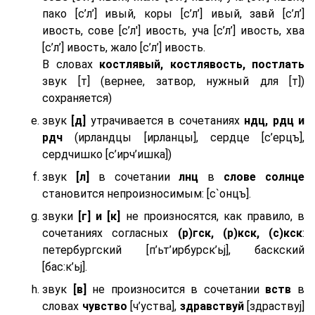
пако [с’л’] ивый, коры [с’л’] ивый, завй [с’л’]
ивость, сове [с’л'] ивость, уча [с’л’] ивость, хва
[с’л’] ивость, жало [с’л’] ивость.
В словах
костлявый, костлявость, постлать
звук [т] (вернее, затвор, нужный для [т])
сохраняется)
звук
[д]
утрачивается в сочетаниях
ндц, рдц и
рдч
(ирландцы [ирланцы], сердце [с’ерцъ],
сердчишко [с’ирч’ишка])
звук
[л]
в сочетании
лнц
в
слове солнце
становится непроизносимым: [с`онцъ].
звуки
[г] и [к]
не произносятся, как правило, в
сочетаниях согласных
(р)гск, (р)кск, (с)кск
:
петербургский [п’ьт’ирбурск’ьj], баскский
[бас:к’ьj].
звук
[в]
не произносится в сочетании
вств
в
словах
чувство
[ч’уства],
здравствуй
[здраствуj]