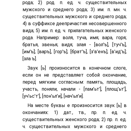
рода; 2) род. п. ед. ч. существительных
мужского и среднего рода; 3) им. п. мн. ч.
существительных мужского и среднего рода;
4) в суффиксе деепричастия несовершенного
вида; 5) им. п. ед. ч. прилагательных женского
рода. Например: воля, туча, имя; вара, горя;
братья, звенья; видя; злая - [вол’ъ], [туч’ъ],
[им’ъ]; [варъ], [гор’ъ]; [брат’ъ], [з’в’eнъ]; [в’ид’ъ];
[зла ъ].
Звук [ь] произносится в конечном слоге,
если он не представляет собой окончание,
перед мягким согласным: память, площадь,
участь, поняли, начали - [пам’ьт’], [площ’ьт’],
[уч’ьс’т’], [пон’ьл’и], [нач’ьл’и].
На месте буквы е произносится звук [ь] в
окончаниях: 1) дат., тв., пр. п. ед. ч.
существительных женского рода; 2) пр. п. ед.
ч. существительных мужского и среднего