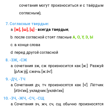
сочетания могут произноситься и с твёрдым
согласным);
Согласные твердые:
[ж], [ш], [ц]
-
всегда твердые
;
после согласной стоят гласные
А, О, У, Э, Ы
в конце слова
перед другой согласной
-ЗЖ, -СЖ
сочетания зж, сж произносится как [ж:]. Разжуй
[рΛж:у́j], сжечь [ж:э́ч’].
-ДЧ, -ТЧ
Сочетания дч, тч произносятся как [ч’]. Лётчик
[л’о́ч’ик], укладчик [укла́ч’ик].
-ЗЧ, -ЖЧ, -СЧ, -СЩ
Сочетания зч, жч, сч, сщ обычно произносятся