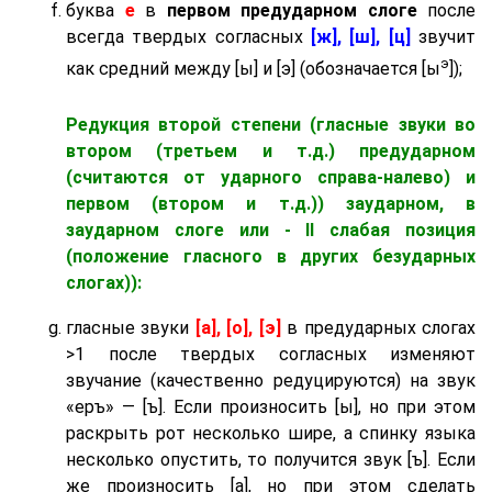
буква
е
в
первом предударном слоге
после
всегда твердых согласных
[ж], [ш], [ц]
звучит
э
как средний между [ы] и [э] (обозначается [ы
]);
Редукция второй степени (гласные звуки во
втором (третьем и т.д.) предударном
(считаются от ударного справа-налево) и
первом (втором и т.д.)) заударном
, в
заударном слоге
или - II слабая позиция
(положение гласного в других безударных
слогах)):
гласные звуки
[а], [о], [э]
в предударных слогах
>1 после твердых согласных изменяют
звучание (качественно редуцируются) на звук
«еръ» — [ъ]. Если произносить [ы], но при этом
раскрыть рот несколько шире, а спинку языка
несколько опустить, то получится звук [ъ]. Если
же произносить [а], но при этом сделать