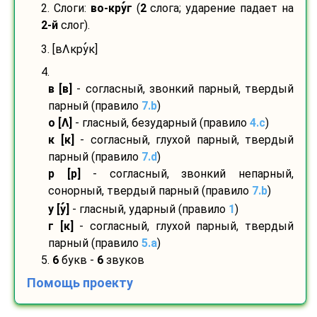
2. Слоги:
во-
кру
г
(
2
слога; ударение падает на
2-й
слог).
3. [вΛкру
к]
4.
в [в]
- согласный, звонкий парный, твердый
парный (правило
7.b
)
о [Λ]
- гласный, безударный (правило
4.c
)
к [к]
- согласный, глухой парный, твердый
парный (правило
7.d
)
р [р]
- согласный, звонкий непарный,
сонорный, твердый парный (правило
7.b
)
у [у
]
- гласный, ударный (правило
1
)
г [к]
- согласный, глухой парный, твердый
парный (правило
5.a
)
5.
6
букв -
6
звуков
Помощь проекту